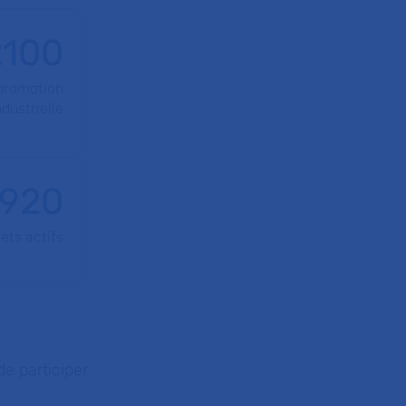
2100
 promotion
ndustrielle
920
ets actifs
e participer