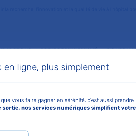
la recherche, l'innovation et la qualité de vie à l'hôpital pou
NTS ET PROCHES
PROFESSIONNELS DE SANTÉ
RECHERCHE ET
en ligne, plus simplement
que vous faire gagner en sérénité, c’est aussi prendre
sortie, nos services numériques simplifient votre 
herche et innovatio