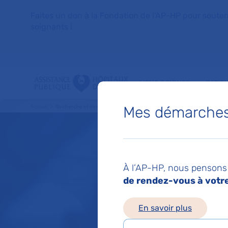
Faites un don à la Fondation de l'AP-HP pour soutenir 
soignants !
VOUS SOIGNER
PATIE
Mes démarches 
Accueil
Recherche et innovation
À l’AP-HP, nous pensons 
de rendez-vous à votre 
Rec
En savoir plus