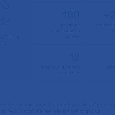
180
+
024
études sur
projets à
réutilisation de
i
donnée
l'AP-HP a
u à
12
projets de recherche
brev
européens
met de bénéficier des traitements les plus récents et d
decine, aux côtés de nos médecins et soignants.