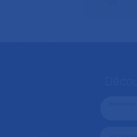
CE
Décou
Rechercher 
Voir tous le