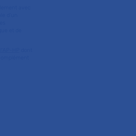
eulement avec
ôle d’un
res
que et de
 l'AP-HP
dont
n complément