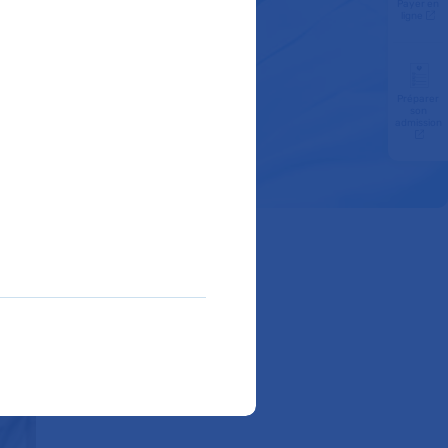
Payer en
ligne
r améliorer en
ier centre
s scientifiques,
Préparer
scientifiques et
son
admission
l'innovation