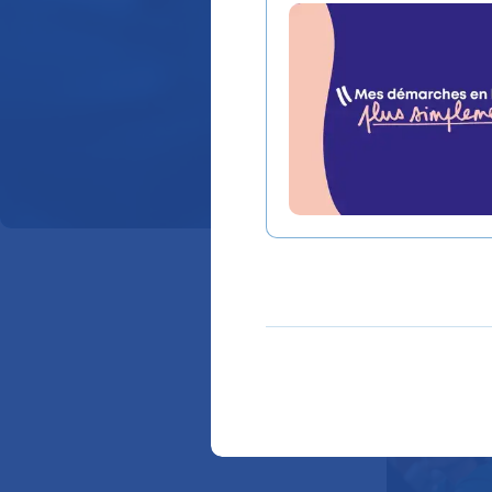
La recherche fait pa
permanence les s
hospitalier universitai
l'AP-HP est en prise d
organisationnelles.