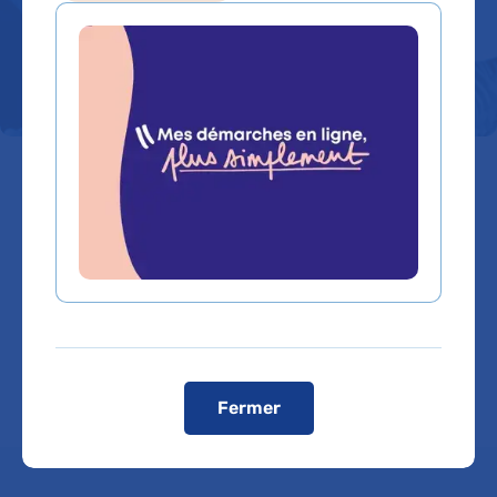
l'hôpital
Nos équipes mettent tout en oeuvre pour que
votre séjour à l'hôpital se déroule le mieux
possible. A votre arrivée, vous pourrez consulter
le livret d'accueil de l'hôpital : il est destiné à
faciliter votre séjour, vous aider dans vos
démarches, répondre à vos besoins, vous faire
connaître vos droits, mais aussi les règles de vie
commune.
Fermer