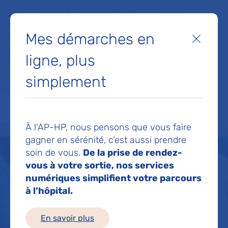
Faites un don à la Fondation de l'AP-HP pour soutenir la
recherche, l'innovation et la qualité de vie à l'hôpital pour les
Mes démarches en
patients et les soignants !
Fermer
ligne, plus
Je fais un don
simplement
MON AP-HP
FAIRE UN DON
NOS HÔPITAUX
Menu
Aff
À l’AP-HP, nous pensons que vous faire
Accueil
Patients et proches
Vous avez rendez-vous à l’hôpital pour une consultation ou 
gagner en sérénité, c’est aussi prendre
soin de vous.
De la prise de rendez-
vous à votre sortie, nos services
numériques simplifient votre parcours
à l’hôpital.
En savoir plus
Votre séjour à