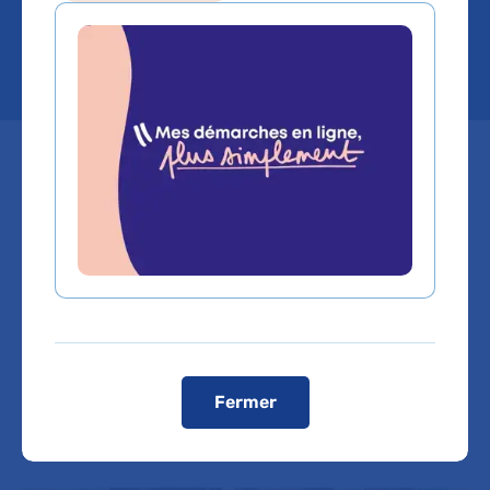
Recherche
Mis à jour le 04/06/2026
ComPaRe, la Communauté de
Patients pour la Recherche est un
grand projet de recherche
innovant de l’AP-HP qui a pour
ambition d’accélérer la recherche
sur les maladies chroniques.
Fermer