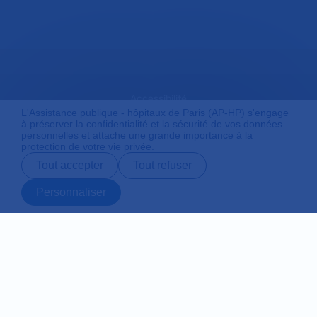
Accessibilité
L'Assistance publique - hôpitaux de Paris (AP-HP) s'engage
à préserver la confidentialité et la sécurité de vos données
personnelles et attache une grande importance à la
protection de votre vie privée.
Mentions légales
Tout accepter
Tout refuser
Personnaliser
Plan du site
Prendre rendez-
Contact
Payer en ligne
Préparer son
vous en ligne
admission
Protection des données personnelles