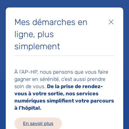
Faites un don à la Fondation de l'AP-HP pour soutenir la
recherche, l'innovation et la qualité de vie à l'hôpital pour les
Mes démarches en
patients et les soignants !
Fermer
ligne, plus
Je fais un don
simplement
MON AP-HP
FAIRE UN DON
NOS HÔPITAUX
Menu
Aff
À l’AP-HP, nous pensons que vous faire
Accueil
Patients et proches
Vous avez rendez-vous à l’hôpital pour une consultation ou 
gagner en sérénité, c’est aussi prendre
soin de vous.
De la prise de rendez-
ComPaRe, la
vous à votre sortie, nos services
numériques simplifient votre parcours
Communauté de
à l’hôpital.
Patients pour la
En savoir plus