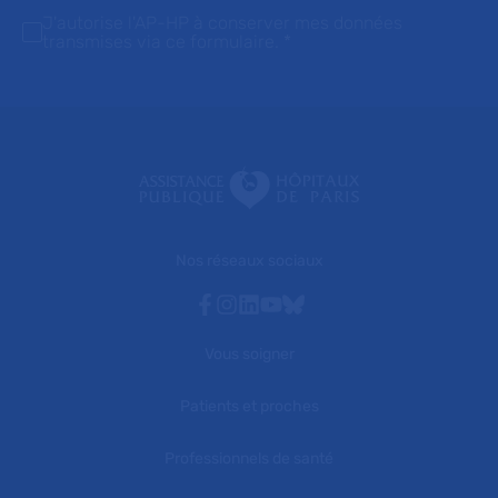
J'autorise l'AP-HP à conserver mes données
transmises via ce formulaire.
*
Nos réseaux sociaux
Facebook
Instagram
Linkedin
Youtube
Bluesky
Vous soigner
Patients et proches
Professionnels de santé