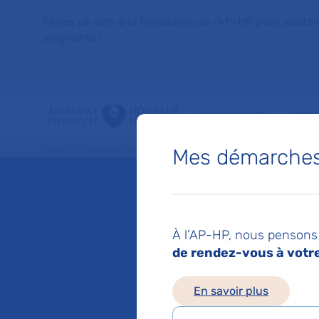
Faites un don à la Fondation de l'AP-HP pour soutenir 
soignants !
VOUS SOIGNER
PATIE
Mes démarches 
Accueil
Professionnels de santé
Les coopérations, bonnes pratiques
L'éduca
L'éduca
À l’AP-HP, nous pensons 
patient
de rendez-vous à votre 
En savoir plus
Mis à jour le 03/06/2