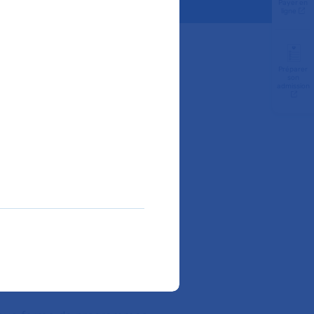
Payer en
ligne
Préparer
son
P est destinée à aider
admission
ique(s), et/ou rares
cquérir les
x se soigner et mieux
anté et les patients et concerne