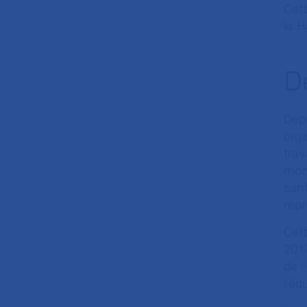
Cett
la H
D
Depu
orga
trav
mom
sant
repr
Cet
2017
de l
l’éd