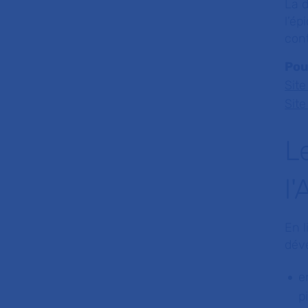
La d
l’ép
cont
Pou
Site
Site
L
l
En l
déve
e
p