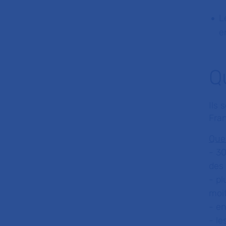
L
e
Q
Ils 
Fra
Que
- 30
des
- pl
moit
- e
- le