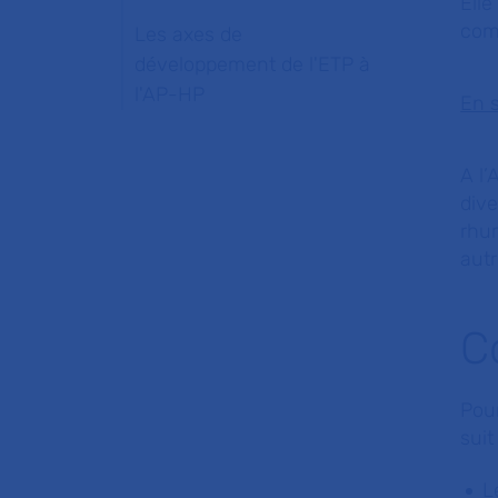
Ell
comp
Les axes de
développement de l'ETP à
l'AP-HP
En s
A l
dive
rhum
autr
C
Pour
suit
L