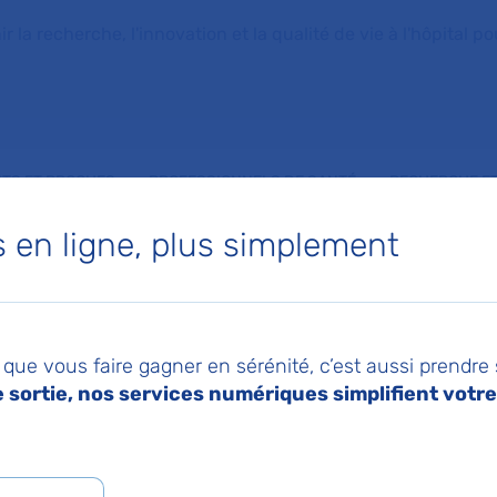
la recherche, l'innovation et la qualité de vie à l'hôpital pou
NTS ET PROCHES
PROFESSIONNELS DE SANTÉ
RECHERCHE ET
en ligne, plus simplement
tion thérapeutique du patient
tion thérapeutique 
que vous faire gagner en sérénité, c’est aussi prendre
sortie, nos services numériques simplifient votre 
026