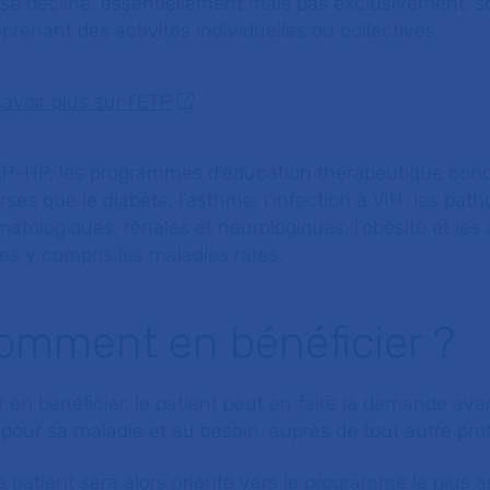
e se décline, essentiellement mais pas exclusivement,
renant des activités individuelles ou collectives.
avoir plus sur l’ETP
’AP-HP, les programmes d’éducation thérapeutique con
rses que le diabète, l’asthme, l’infection à VIH, les pat
atologiques, rénales et neurologiques, l’obésité et les
es y compris les maladies rares.
omment en bénéficier ?
 en bénéficier, le patient peut en faire la demande av
 pour sa maladie et au besoin, auprès de tout autre pro
e patient sera alors orienté vers le programme le plus 