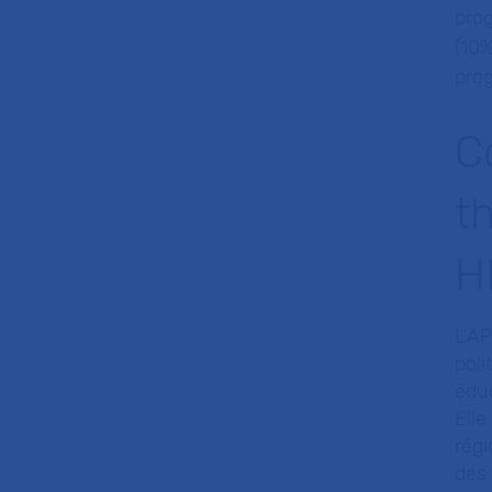
prog
(10
prog
C
t
H
L’A
poli
édu
Elle
régi
des 