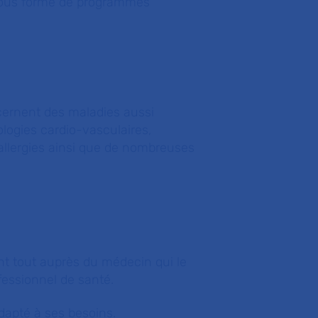
 sous forme de programmes
cernent des maladies aussi
hologies cardio-vasculaires,
 allergies ainsi que de nombreuses
ant tout auprès du médecin qui le
fessionnel de santé.
adapté à ses besoins.