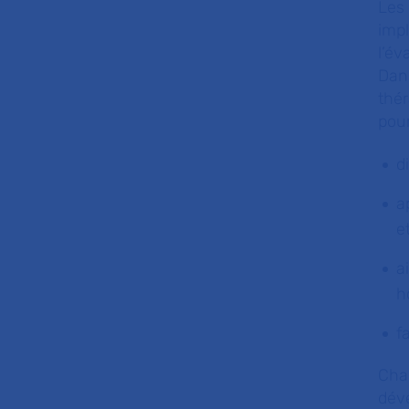
Les
impl
l’é
Dans
thér
pour
d
a
e
a
h
f
Cha
déve