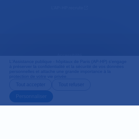
L'AP-HP recrute
Accessibilité
L'Assistance publique - hôpitaux de Paris (AP-HP) s'engage
à préserver la confidentialité et la sécurité de vos données
personnelles et attache une grande importance à la
protection de votre vie privée.
Mentions légales
Tout accepter
Tout refuser
Personnaliser
Plan du site
Prendre rendez-
Contact
Payer en ligne
Préparer son
vous en ligne
admission
Protection des données personnelles