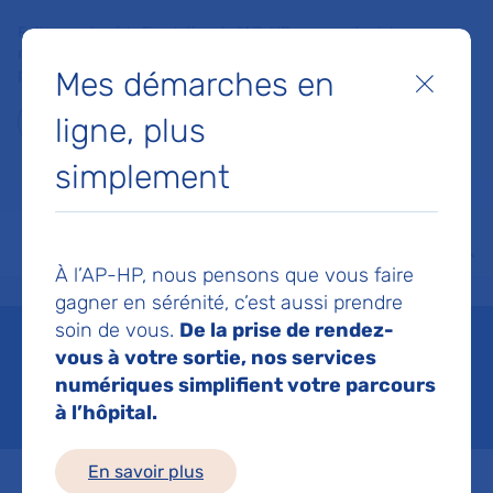
Faites un don à la Fondation de l'AP-HP pour soutenir la
recherche, l'innovation et la qualité de vie à l'hôpital pour les
Mes démarches en
patients et les soignants !
Fermer
ligne, plus
Je fais un don
simplement
MON AP-HP
FAIRE UN DON
NOS HÔPITAUX
Menu
Aff
À l’AP-HP, nous pensons que vous faire
Accueil
Patients et proches
Vos droits
La laïcité et les cultes
gagner en sérénité, c’est aussi prendre
soin de vous.
De la prise de rendez-
La laïcité et les cultes
vous à votre sortie, nos services
numériques simplifient votre parcours
Mis à jour le 04/06/2026
à l’hôpital.
En savoir plus