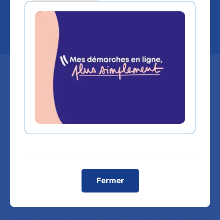
subsidiary
Mis à jour le 28/05/2026
Pour ses missions d'audit, de
conseil, de formation et la
participation à la gestion de
services de santé, l’APHP
International s’appuie sur
l’expertise des équipes de l’AP-HP
Fermer
depuis 2017.
Cette société privée dont l’AP-HP est le seul