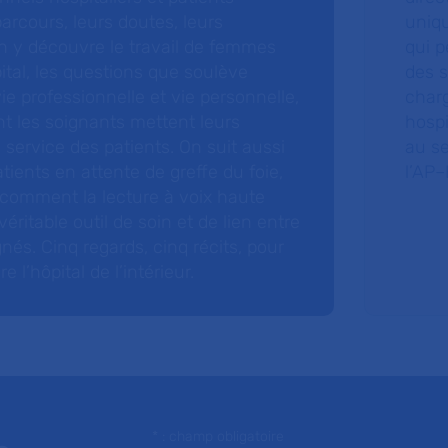
arcours, leurs doutes, leurs
uniq
 y découvre le travail de femmes
qui p
ital, les questions que soulève
des s
 vie professionnelle et vie personnelle,
charg
nt les soignants mettent leurs
hospi
ervice des patients. On suit aussi
au s
tients en attente de greffe du foie,
l’AP–
 comment la lecture à voix haute
éritable outil de soin et de lien entre
nés. Cinq regards, cinq récits, pour
l’hôpital de l’intérieur.
* : champ obligatoire