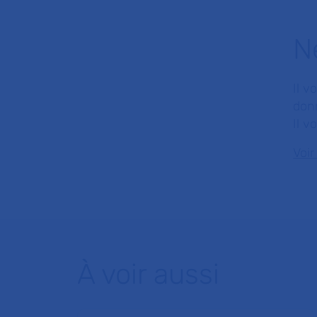
Ne
Il v
donn
Il v
Voir
À voir aussi