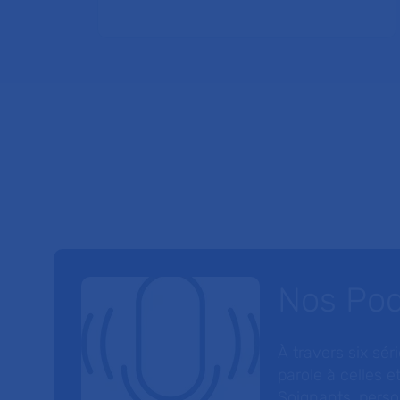
Nos Po
À travers six sé
parole à celles et
Soignants, perso