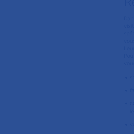
R
Dan
visi
spéc
vous
Leur
Pour
vou
s
f
c
l
v