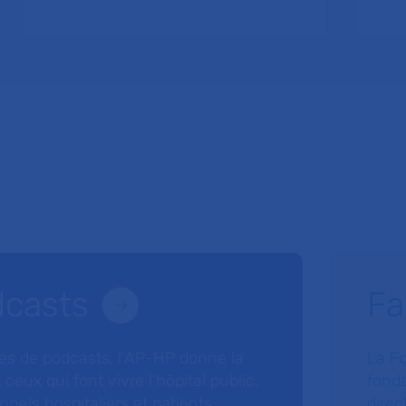
dcasts
Fa
ries de podcasts, l’AP-HP donne la
La F
 ceux qui font vivre l’hôpital public.
fonda
nnels hospitaliers et patients
direc