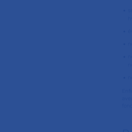
s
h
é
n
n
n
n
Enfi
aveu
fonc