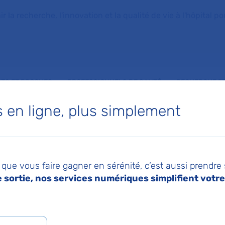
la recherche, l'innovation et la qualité de vie à l'hôpital pou
NTS ET PROCHES
PROFESSIONNELS DE SANTÉ
RECHERCHE ET
en ligne, plus simplement
 l’hôpital
 des visites à l’hôpi
que vous faire gagner en sérénité, c’est aussi prendre
sortie, nos services numériques simplifient votre 
026