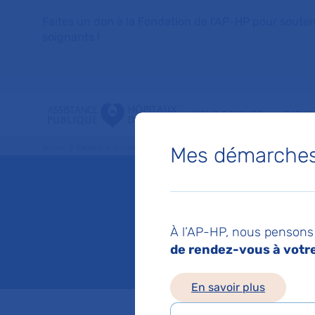
Faites un don à la Fondation de l'AP-HP pour soutenir 
soignants !
VOUS SOIGNER
PATIE
Mes démarches 
Accueil
Patients et proches
Proches, familles, visiteurs
Recevoir des visites à
Recevoir
À l’AP-HP, nous pensons 
de rendez-vous à votre 
Mis à jour le 12/06/2
En savoir plus