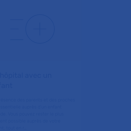
’hôpital avec un
Les outils 
fant
associati
Santé
résence des parents et des proches
essentielle auprès d’un enfant
de. Vous pouvez rester le plus
ent possible auprès de votre
t, tout en r…