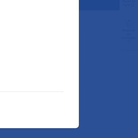
Payer en
ligne
Préparer
son
admission