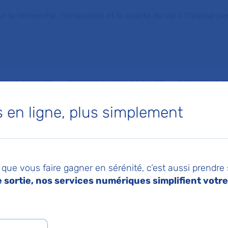
la recherche, l'innovation et la qualité de vie à l'hôpital pou
NTS ET PROCHES
PROFESSIONNELS DE SANTÉ
RECHERCHE ET
en ligne, plus simplement
jets européens qui
que vous faire gagner en sérénité, c’est aussi prendre
ent l'AP-HP
sortie, nos services numériques simplifient votre 
026