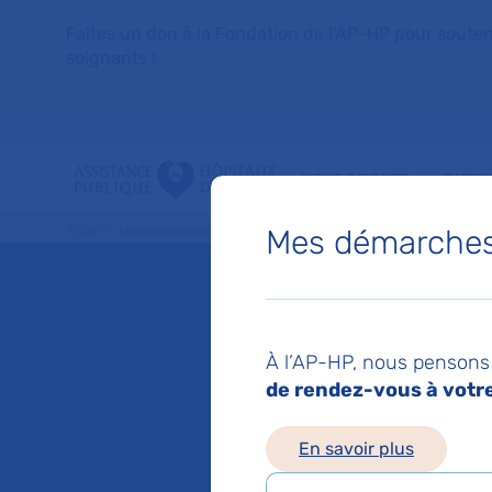
Faites un don à la Fondation de l'AP-HP pour soutenir 
soignants !
VOUS SOIGNER
PATIE
Mes démarches 
Accueil
Les projets européens qui impliquent l'AP-HP
Les pro
À l’AP-HP, nous pensons 
impliqu
de rendez-vous à votre 
En savoir plus
Mis à jour le 06/03/2