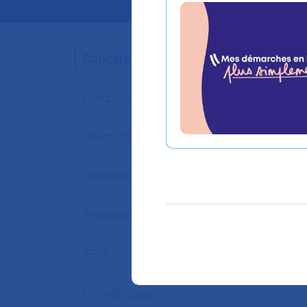
Cancérologie
Cardiologie
Dermatologie
Données de santé
Endocrinologie
ERN
Hématologie