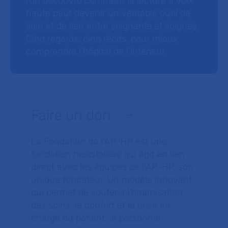
l’on découvre comment la lecture à voix
haute peut devenir un véritable outil de
soin et de lien entre soignants et soignés.
Cinq regards, cinq récits, pour mieux
comprendre l’hôpital de l’intérieur.
Faire un don
La Fondation de l’AP-HP est une
fondation hospitalière qui agit en lien
direct avec les équipes de l’AP-HP, son
unique fondateur. Un modèle innovant
qui permet de soutenir l’organisation
des soins, le confort et la prise en
charge du patient, le personnel