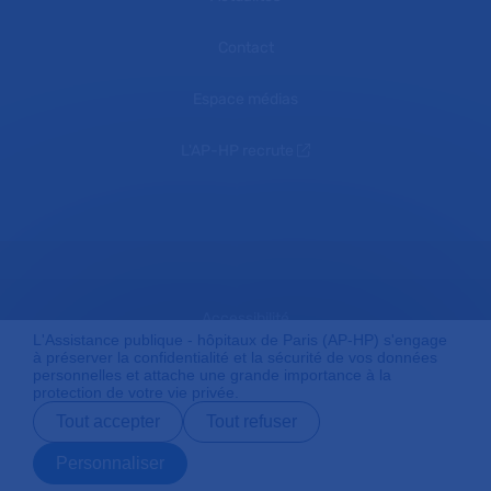
Contact
Espace médias
L'AP-HP recrute
Accessibilité
L'Assistance publique - hôpitaux de Paris (AP-HP) s'engage
à préserver la confidentialité et la sécurité de vos données
personnelles et attache une grande importance à la
protection de votre vie privée.
Mentions légales
Tout accepter
Tout refuser
Personnaliser
Plan du site
Prendre rendez-
Contact
Payer en ligne
Préparer son
vous en ligne
admission