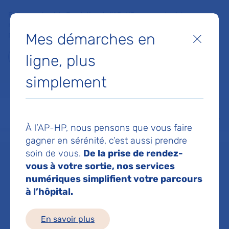
Faites un don à la Fondation de l'AP-HP pour soutenir la
recherche, l'innovation et la qualité de vie à l'hôpital pour les
Mes démarches en
patients et les soignants !
Fermer
ligne, plus
Je fais un don
simplement
MON AP-HP
FAIRE UN DON
NOS HÔPITAUX
Menu
Aff
À l’AP-HP, nous pensons que vous faire
Accueil
Service de Pneumologie
gagner en sérénité, c’est aussi prendre
soin de vous.
De la prise de rendez-
vous à votre sortie, nos services
Service de
numériques simplifient votre parcours
à l’hôpital.
Pneumologie
En savoir plus