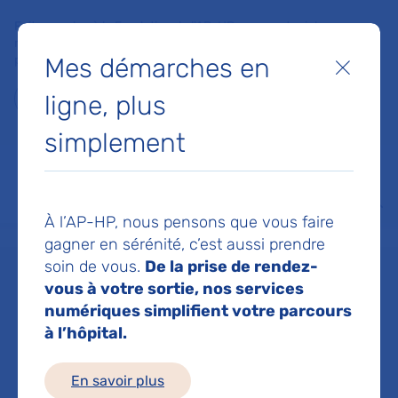
Faites un don à la Fondation de l'AP-HP pour soutenir la
recherche, l'innovation et la qualité de vie à l'hôpital pour les
Mes démarches en
patients et les soignants !
Fermer
ligne, plus
Je fais un don
simplement
MON AP-HP
FAIRE UN DON
NOS HÔPITAUX
Menu
Aff
À l’AP-HP, nous pensons que vous faire
Accueil
Hôpitaux de l’AP-HP
Hôpital Bicêtre
gagner en sérénité, c’est aussi prendre
soin de vous.
De la prise de rendez-
vous à votre sortie, nos services
Hôpital Bicêtre
numériques simplifient votre parcours
à l’hôpital.
Directeur / Directrice : Agnes
En savoir plus