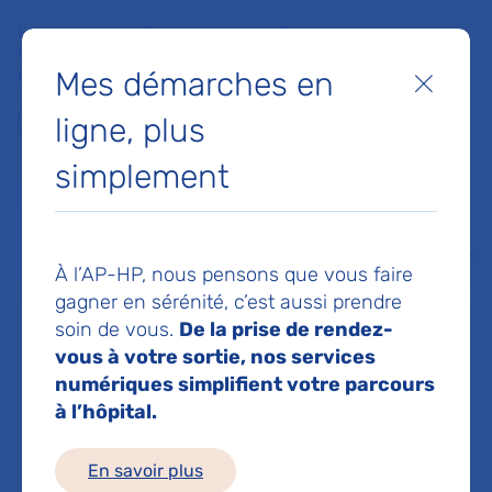
Faites un don à la Fondation de l'AP-HP pour soutenir la
recherche, l'innovation et la qualité de vie à l'hôpital pour les
Mes démarches en
patients et les soignants !
Fermer
ligne, plus
Je fais un don
simplement
MON AP-HP
FAIRE UN DON
NOS HÔPITAUX
Menu
Aff
À l’AP-HP, nous pensons que vous faire
Accueil
Service d'Endocrinologie et diabète de l'enfant
gagner en sérénité, c’est aussi prendre
soin de vous.
De la prise de rendez-
vous à votre sortie, nos services
Service
numériques simplifient votre parcours
à l’hôpital.
d'Endocrinologie
En savoir plus