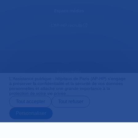
Espace médias
L'AP-HP recrute
Accessibilité
L'Assistance publique - hôpitaux de Paris (AP-HP) s'engage
à préserver la confidentialité et la sécurité de vos données
personnelles et attache une grande importance à la
protection de votre vie privée.
Mentions légales
Tout accepter
Tout refuser
Personnaliser
Plan du site
Prendre rendez-
Contact
Payer en ligne
Préparer son
vous en ligne
admission
Protection des données personnelles