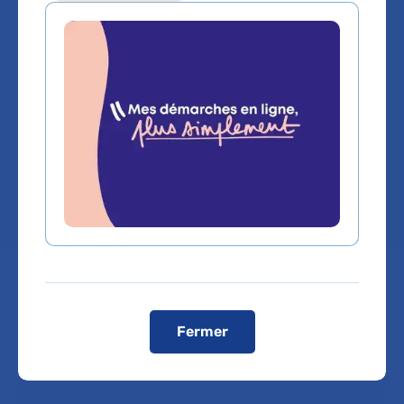
langage et des
apprentissages
Hôpital Bicêtre
Chef de service :
Dr FLORENCE DELTEIL
Prendre rendez-vous :
Fermer
Téléphone :
En ligne
01 45 21 22 90