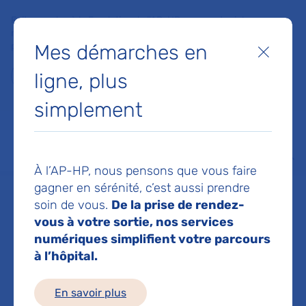
Faites un don à la Fondation de l'AP-HP pour soutenir la
recherche, l'innovation et la qualité de vie à l'hôpital pour les
Mes démarches en
patients et les soignants !
Fermer
ligne, plus
Je fais un don
simplement
MON AP-HP
FAIRE UN DON
NOS HÔPITAUX
Menu
Aff
À l’AP-HP, nous pensons que vous faire
Accueil
Service de Troubles du langage et des apprentissages
gagner en sérénité, c’est aussi prendre
soin de vous.
De la prise de rendez-
vous à votre sortie, nos services
Service de
numériques simplifient votre parcours
à l’hôpital.
Troubles du
En savoir plus