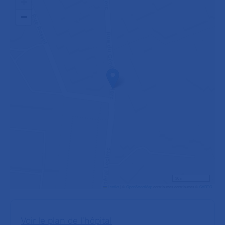
+
−
30 m
Leaflet
|
©
OpenStreetMap
contributors contributors ©
CARTO
Voir le plan de l'hôpital