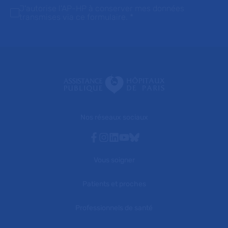
J'autorise l'AP-HP à conserver mes données
transmises via ce formulaire.
*
Nos réseaux sociaux
Facebook
Instagram
Linkedin
Youtube
Bluesky
Vous soigner
Patients et proches
Professionnels de santé