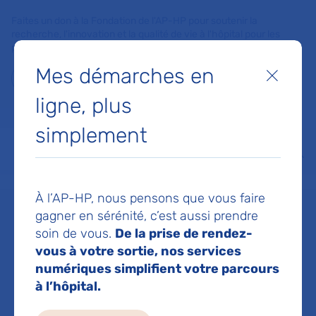
Faites un don à la Fondation de l'AP-HP pour soutenir la
recherche, l'innovation et la qualité de vie à l'hôpital pour les
patients et les soignants !
Mes démarches en
Fermer
Je fais un don
ligne, plus
MON AP-HP
FAIRE UN DON
NOS HÔPITAUX
simplement
Menu
Aff
Accueil
Dr SORATO CLARISSE
À l’AP-HP, nous pensons que vous faire
gagner en sérénité, c’est aussi prendre
Dr CLARISSE
soin de vous.
De la prise de rendez-
vous à votre sortie, nos services
numériques simplifient votre parcours
SORATO
à l’hôpital.