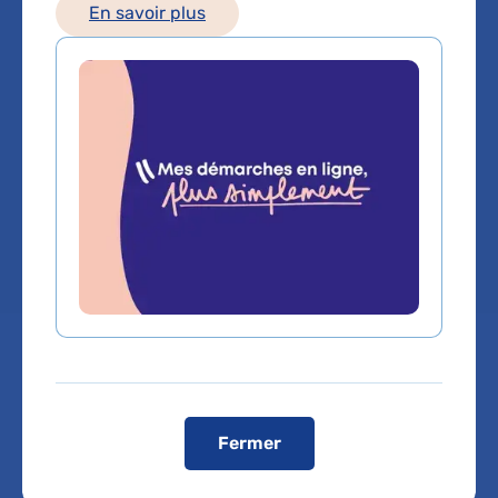
En savoir plus
Service(s) :
Service de Troubles du langage
et des apprentissages
,
Service de
Neuropédiatrie
,
Service de Médecine pour
adolescents
,
Service de Consultations
pédiatriques
Lieu(x) :
Hôpital Bicêtre
Prendre rendez-vous
Fermer
Service de Troubles du langage et