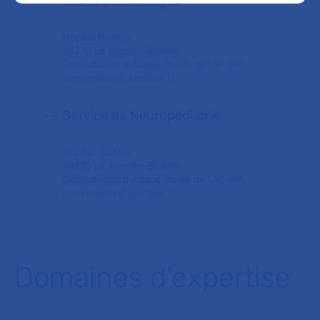
des apprentissages
Hôpital Bicêtre
94270 Le Kremlin-Bicêtre
Consultation publique (tarifs de l'AP-HP,
conventionné secteur 1)
Service de Neuropédiatrie
Hôpital Bicêtre
94270 Le Kremlin-Bicêtre
Consultation publique (tarifs de l'AP-HP,
conventionné secteur 1)
Domaines d'expertise