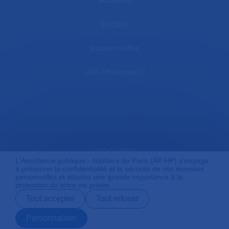
Actualités
Contact
Espace médias
L'AP-HP recrute
Accessibilité
L'Assistance publique - hôpitaux de Paris (AP-HP) s'engage
à préserver la confidentialité et la sécurité de vos données
personnelles et attache une grande importance à la
protection de votre vie privée.
Mentions légales
Tout accepter
Tout refuser
Personnaliser
Plan du site
Prendre rendez-
Contact
Payer en ligne
Préparer son
vous en ligne
admission