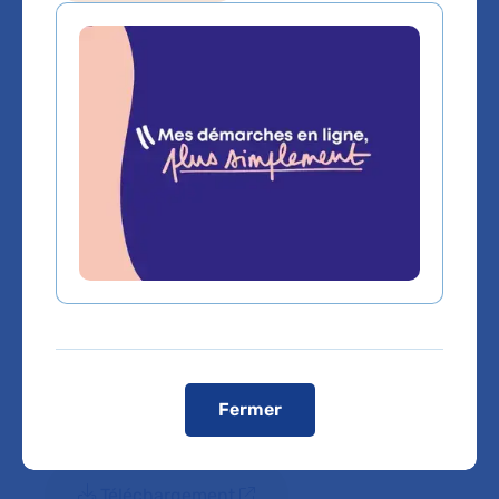
Tous les indicateurs qualité et
sécurité des soins de l’hôpital
AVICENNE (Hôpitaux Universitaires
Paris - Seine-Saint-Denis, AP-HP).
Indicateurs de qualité des soins :
résultats 2016
127.97 Ko
Téléchargement
Fermer
résultats 2017
134.18 Ko
Téléchargement