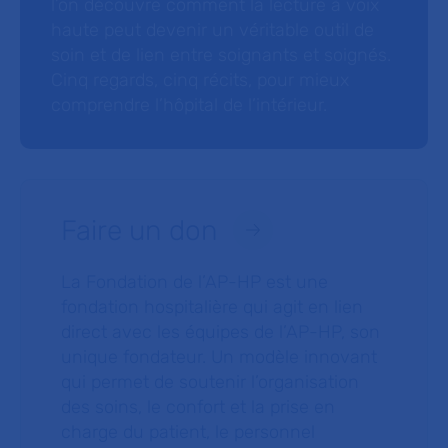
l’on découvre comment la lecture à voix
haute peut devenir un véritable outil de
soin et de lien entre soignants et soignés.
Cinq regards, cinq récits, pour mieux
comprendre l’hôpital de l’intérieur.
Faire un don
La Fondation de l’AP-HP est une
fondation hospitalière qui agit en lien
direct avec les équipes de l’AP-HP, son
unique fondateur. Un modèle innovant
qui permet de soutenir l’organisation
des soins, le confort et la prise en
charge du patient, le personnel