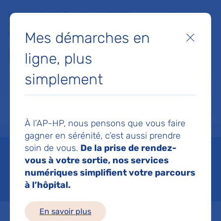
Faites un don à la Fondation de l'AP-HP pour soutenir la
recherche, l'innovation et la qualité de vie à l'hôpital pour les
Mes démarches en
patients et les soignants !
Fermer
ligne, plus
Je fais un don
simplement
MON AP-HP
FAIRE UN DON
NOS HÔPITAUX
Menu
Aff
À l’AP-HP, nous pensons que vous faire
Accueil
Avicenne
gagner en sérénité, c’est aussi prendre
soin de vous.
De la prise de rendez-
Avicenne
vous à votre sortie, nos services
numériques simplifient votre parcours
Mis à jour le 21/08/2025
à l’hôpital.
En savoir plus