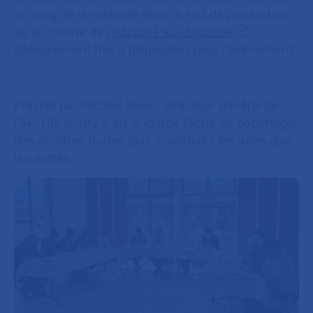
au long de la matinée dans le hall de production
de la cuisine de
l’hôpital Paul-Brousse
spécialement mis à disposition pour l’événement.
Présidé par Nicolas Revel, directeur général de
l’AP-HP, le jury a eu la lourde tâche de départager
des recettes toutes plus inventives les unes que
les autres.