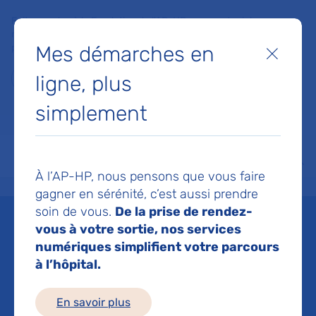
Faites un don à la Fondation de l'AP-HP pour soutenir la
recherche, l'innovation et la qualité de vie à l'hôpital pour les
Mes démarches en
patients et les soignants !
Fermer
ligne, plus
Je fais un don
simplement
MON AP-HP
FAIRE UN DON
NOS HÔPITAUX
Menu
Aff
À l’AP-HP, nous pensons que vous faire
Accueil
Liste des actualités
Saveurs et savoir-faire au menu du 1er concours de cuisine
gagner en sérénité, c’est aussi prendre
Mis à jour le 24/04/2026
Partager :
soin de vous.
De la prise de rendez-
vous à votre sortie, nos services
Saveurs et savoir-faire
numériques simplifient votre parcours
à l’hôpital.
au menu du 1er
En savoir plus
concours de cuisine des