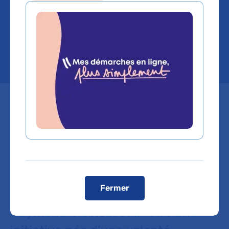
restaurations des
hôpitaux de l'AP-HP
Mardi 14 avril 2026, un concours
de cuisine inter-établissement a
été ouvert aux équipes de
restauration des hôpitaux
maritime de Berck, Bicêtre, Paul-
Fermer
Brousse, Ambroise-Paré et
Raymond-Poincaré AP-HP. Une