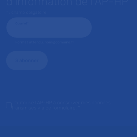
d’information de l’AP-HP
* : champ obligatoire
Courriel
*
Format attendu: nom@domaine.fr
J'autorise l'AP-HP à conserver mes données
transmises via ce formulaire.
*