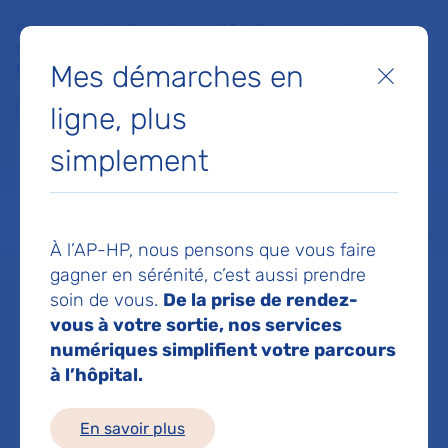
Faites un don à la Fondation de l'AP-HP pour soutenir la
recherche, l'innovation et la qualité de vie à l'hôpital pour les
Mes démarches en
patients et les soignants !
Fermer
ligne, plus
Je fais un don
simplement
MON AP-HP
FAIRE UN DON
NOS HÔPITAUX
Menu
Aff
À l’AP-HP, nous pensons que vous faire
Accueil
Service de Nutrition
gagner en sérénité, c’est aussi prendre
soin de vous.
De la prise de rendez-
vous à votre sortie, nos services
Service de
numériques simplifient votre parcours
à l’hôpital.
Nutrition
En savoir plus