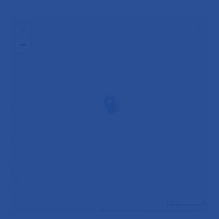
+
−
30 m
Leaflet
|
©
OpenStreetMap
contributors contributors ©
CARTO