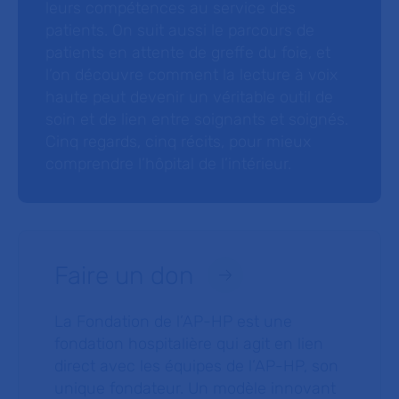
leurs compétences au service des
patients. On suit aussi le parcours de
patients en attente de greffe du foie, et
l’on découvre comment la lecture à voix
haute peut devenir un véritable outil de
soin et de lien entre soignants et soignés.
Cinq regards, cinq récits, pour mieux
comprendre l’hôpital de l’intérieur.
Faire un don
La Fondation de l’AP-HP est une
fondation hospitalière qui agit en lien
direct avec les équipes de l’AP-HP, son
unique fondateur. Un modèle innovant