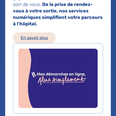
soin de vous.
De la prise de rendez-
Service(s) :
Service de Maladies Infectieuses
vous à votre sortie, nos services
et Tropicales
,
Service de Nutrition
,
Service
numériques simplifient votre parcours
d'Hématologie clinique
,
Service de
à l’hôpital.
Département de médecine interne et
immunologie clinique
En savoir plus
Lieu(x) :
Hôpital Pitié-Salpêtrière
Prendre rendez-vous
Service de Maladies Infectieuses et
Tropicales