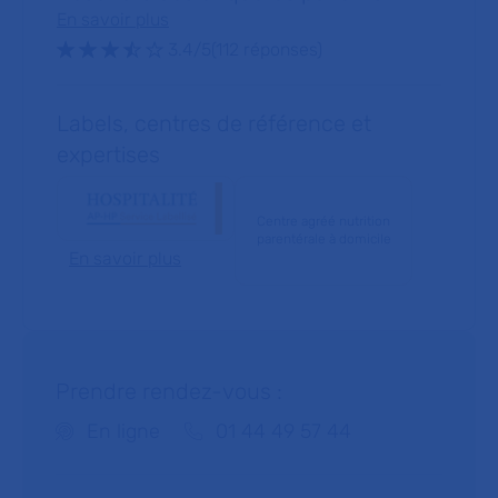
En savoir plus
Note : 3.4 sur 5 étoiles
3.4/5
(112 réponses)
Labels, centres de référence et
expertises
Centre agréé nutrition
parentérale à domicile
En savoir plus
Prendre rendez-vous :
Téléphone :
En ligne
01 44 49 57 44