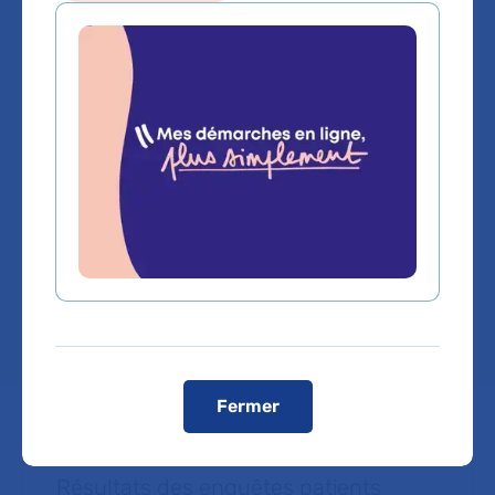
entérologie et
nutrition
pédiatrique
Hôpital Necker-Enfants malades
Chef de service :
Pr FRANCK RUMMELE
Fermer
Résultats des enquêtes patients