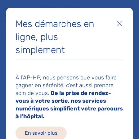
Faites un don à la Fondation de l'AP-HP pour soutenir la
recherche, l'innovation et la qualité de vie à l'hôpital pour les
Mes démarches en
patients et les soignants !
Fermer
ligne, plus
Je fais un don
simplement
MON AP-HP
FAIRE UN DON
NOS HÔPITAUX
Menu
Aff
À l’AP-HP, nous pensons que vous faire
Accueil
Service de Gastro-entérologie et nutrition pédiatrique
gagner en sérénité, c’est aussi prendre
soin de vous.
De la prise de rendez-
vous à votre sortie, nos services
Service de
numériques simplifient votre parcours
à l’hôpital.
Gastro-
En savoir plus