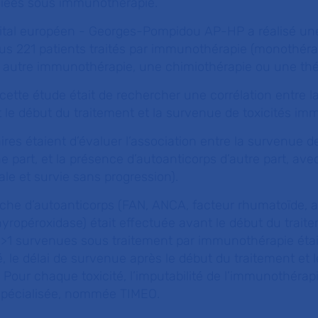
iées sous immunothérapie.
pital européen - Georges-Pompidou AP-HP a réalisé un
lus 221 patients traités par immunothérapie (monothér
 autre immunothérapie, une chimiothérapie ou une thér
e cette étude était de rechercher une corrélation entre 
t le début du traitement et la survenue de toxicités i
res étaient d’évaluer l’association entre la survenue de
part, et la présence d’autoanticorps d’autre part, ave
ale et survie sans progression).
rche d’autoanticorps (FAN, ANCA, facteur rhumatoïde, a
thyropéroxidase) était effectuée avant le début du trait
e >1 survenues sous traitement par immunothérapie étai
é, le délai de survenue après le début du traitement et 
. Pour chaque toxicité, l’imputabilité de l’immunothérapi
spécialisée, nommée TIMEO.