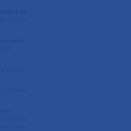
 nombre de
129 patients
cocement
 28,5
le groupe
munothérapie
ale
est
de 12,6 mois
t la survie