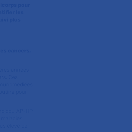
ticorps pour
ifier les
ivi plus
des cancers,
ières années
ers. Ces
 immunomédiées
outine pour
ompidou AP-HP,
s maladies
lus élevé de