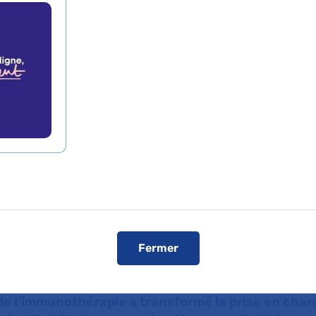
e toxicités
médiées avant
tion d’un traitement p
thérapie
Fermer
de presse
L'AP-HP dans les médias
L'AP-HP sur YouT
 l’immunothérapie a transformé la prise en charg