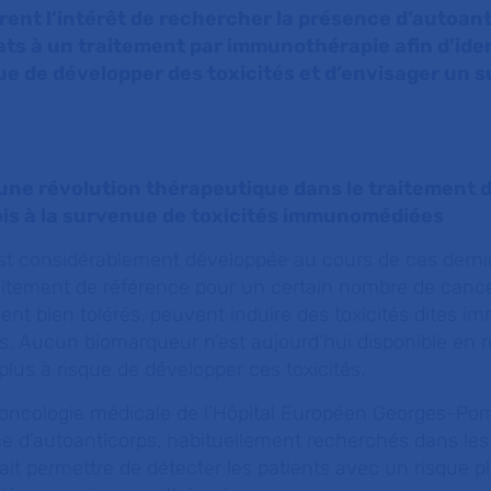
ent l’intérêt de rechercher la présence d’autoan
ats à un traitement par immunothérapie afin d’ident
ue de développer des toxicités et d’envisager un su
une révolution thérapeutique dans le traitement 
ois à la survenue de toxicités immunomédiées
st considérablement développée au cours de ces dern
aitement de référence pour un certain nombre de canc
ent bien tolérés, peuvent induire des toxicités dites
s. Aucun biomarqueur n’est aujourd’hui disponible en r
s plus à risque de développer ces toxicités.
d’oncologie médicale de l’Hôpital Européen Georges-P
ce d’autoanticorps, habituellement recherchés dans le
t permettre de détecter les patients avec un risque p