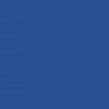
e étude
apie ou
apie ciblée).
la présence
mmunomédiées.
 toxicités
c les données
nti-
ement et toutes
ent recueillies
le caractère
e était validée