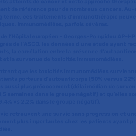
nts atteints de cancer et cette approche thérape
ent de référence pour de nombreux cancers. Au-d
ong terme, ces traitements d’immunothérapie peuve
fiques, immunomédiées, parfois sévères.
 de l’Hôpital européen - Georges-Pompidou AP-HP
grès de l’ASCO, les données d’une étude ayant re
nts, la corrélation entre la présence d’autoantico
t et la survenue de toxicités immunomédiées.
ntrent que les toxicités immunomédiées survienn
atients porteurs d’autoanticorps (50% versus 22%
s aussi plus précocement (délai médian de surven
5 semaines dans le groupe négatif) et qu’elles so
9,4% vs 2,2% dans le groupe négatif).
vie retrouvent une survie sans progression et un
vement plus importantes chez les patients ayant 
diée.