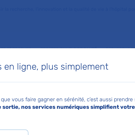
la recherche, l'innovation et la qualité de vie à l'hôpital pou
NTS ET PROCHES
PROFESSIONNELS DE SANTÉ
RECHERCHE ET
en ligne, plus simplement
s biomarqueurs pour évaluer le risque de toxicités immunomédiées avant l’initiation d’un trait
022
Imprimer
Pa
oanticorps, des
que vous faire gagner en sérénité, c’est aussi prendre
sortie, nos services numériques simplifient votre 
ueurs pour évaluer 