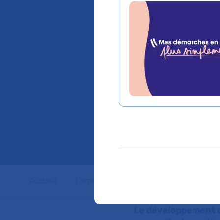
risque d
immuno
l’initia
immuno
Accueil
Communiqués de presse
Dossiers 
Le développement de