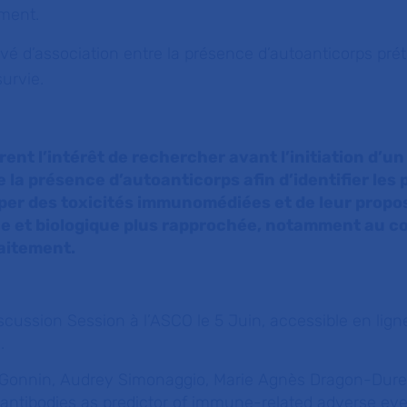
ement.
ouvé d’association entre la présence d’autoanticorps pr
urvie.
nt l’intérêt de rechercher avant l’initiation d’un
la présence d’autoanticorps afin d’identifier les 
pper des toxicités immunomédiées et de leur propo
ue et biologique plus rapprochée, notamment au c
aitement.
cussion Session à l’ASCO le 5 Juin, accessible en ligne
.
 Gonnin, Audrey Simonaggio, Marie Agnès Dragon-Dure
oantibodies as predictor of immune-related adverse eve