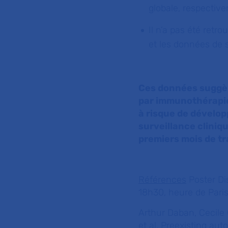
globale, respectiv
Il n’a pas été retr
et les données de s
Ces données suggère
par immunothérapie 
à risque de dévelo
surveillance cliniq
premiers mois de tr
Références
Poster Dis
18h30, heure de Paris
Arthur Daban, Cecile
et al.
Preexisting aut