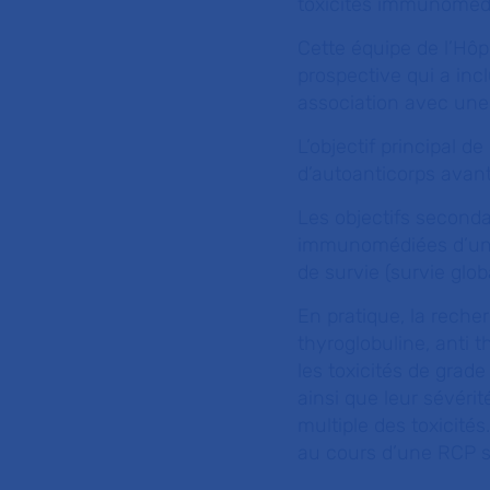
toxicités immunoméd
Cette équipe de l’Hô
prospective qui a inc
association avec une
L’objectif principal d
d’autoanticorps avan
Les objectifs secondai
immunomédiées d’une 
de survie (survie glob
En pratique, la reche
thyroglobuline, anti 
les toxicités de grad
ainsi que leur sévérit
multiple des toxicités
au cours d’une RCP 