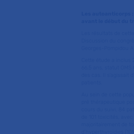
Les autoanticorps :
avant le début du t
Les résultats de cett
Discussion du congrès
Georges-Pompidou AP
Cette étude a inclus 
66,5 ans, statut OMS 0
des cas. Il s’agissai
patients.
Au sein de cette popu
pré thérapeutique posi
cours du suivi, 84 pa
de 101 toxicités, avec
majoritairement de to
d’hyperthyroïdies (10%