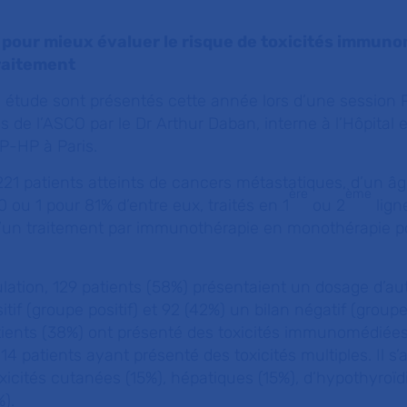
 pour mieux évaluer le risque de toxicités immun
raitement
e étude sont présentés cette année lors d’une session 
 de l’ASCO par le Dr Arthur Daban, interne à l’Hôpital
-HP à Paris.
221 patients atteints de cancers métastatiques, d’un 
ère
ème
 ou 1 pour 81% d’entre eux, traités en 1
ou 2
lign
t d’un traitement par immunothérapie en monothérapie 
lation, 129 patients (58%) présentaient un dosage d’au
tif (groupe positif) et 92 (42%) un bilan négatif (groupe
tients (38%) ont présenté des toxicités immunomédiées
 14 patients ayant présenté des toxicités multiples. Il s’a
xicités cutanées (15%), hépatiques (15%), d’hypothyroïdi
).