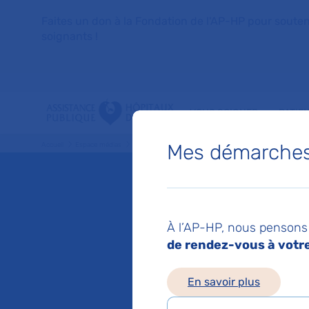
Faites un don à la Fondation de l'AP-HP pour soutenir 
soignants !
VOUS SOIGNER
PATIE
Mes démarches 
Accueil
Espace médias
Liste des ressources de presse
Les autoanticorps, de
Mis à jour le 03/06/2
Les aut
À l’AP-HP, nous pensons 
de rendez-vous à votre 
biomarq
En savoir plus