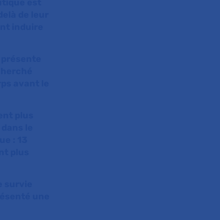
utique est
elà de leur
nt induire
 présente
cherché
rps avant le
ent plus
 dans le
ue : 13
nt plus
e survie
présenté une