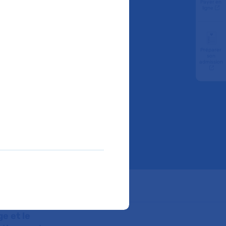
Payer en
ligne
Préparer
son
admission
ar
ube
e et le