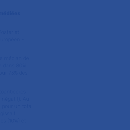
omédiées
Poster et
 européen -
âge médian de
e dans 80%
pour 73% des
toanticorps
 négatif). Au
 pour un total
gissait
es (10%) et