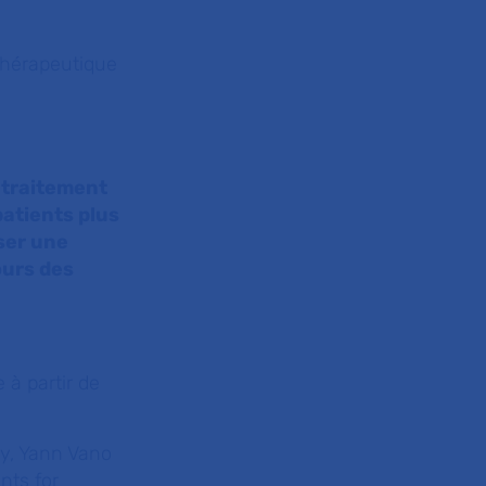
éthérapeutique
 traitement
patients plus
ser une
ours des
 à partir de
y, Yann Vano
nts for