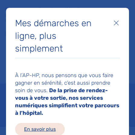
Faites un don à la Fondation de l'AP-HP pour soutenir la
recherche, l'innovation et la qualité de vie à l'hôpital pour les
Mes démarches en
patients et les soignants !
Fermer
ligne, plus
Je fais un don
simplement
MON AP-HP
FAIRE UN DON
NOS HÔPITAUX
Menu
Aff
À l’AP-HP, nous pensons que vous faire
Accueil
Espace médias
L'AP-HP dans les médias
gagner en sérénité, c’est aussi prendre
soin de vous.
De la prise de rendez-
vous à votre sortie, nos services
Espace médias
numériques simplifient votre parcours
à l’hôpital.
En savoir plus