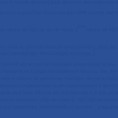
dans le monde œuvrent pour découvrir des molécules 
tes sont aujourd’hui reconnues par l’OMS comme des 
ème
 du centre de R&D de Val-de-Reuil, 2
centre de R&D
ans, mise au point de médicaments pionniers, dans des 
res (hématologie, immunologie, oncologie…).
L’AP-HP est un centre hospitalier universitaire, acteur
n France et en Europe mondialement reconnu. Ses 39 
nnée 8 millions de personnes malades : en consultatio
talisations programmées ou en hospitalisation à domicil
anté pour tous, 24h/24, et c’est pour elle à la fois un 
e premier employeur d’Île-de-France : 100 000 personn
aux, personnels administratifs et ouvriers – y travaille