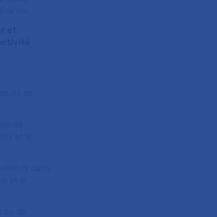
 France.
r et
activité
iques de
ets de
els et le
 patients dans
i et la
s ou de