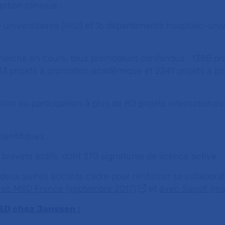
igation clinique ;
o-universitaires (IHU) et 16 départements hospitalo-univ
cherche en cours, tous promoteurs confondus : 1388 pro
3 projets à promotion académique et 2241 projets à p
tion ou participation à plus de 80 projets internation
ientifiques ;
 brevets actifs, dont 270 signatures de licence active.
deux autres accords cadre pour renforcer sa collabora
vec MSD France (septembre 2017)
et
avec Sanofi (ma
R&D chez Janssen :