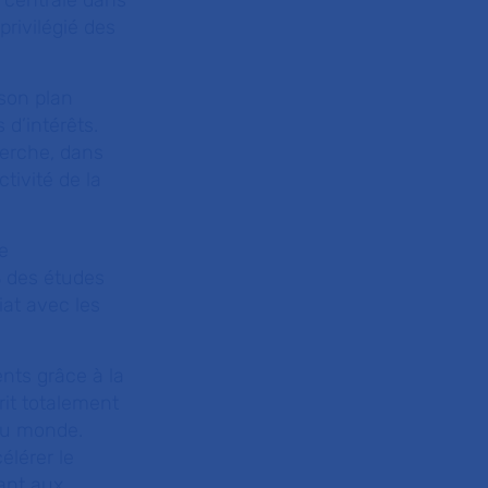
 centrale dans
privilégié des
son plan
 d’intérêts.
herche, dans
tivité de la
e
% des études
at avec les
ents grâce à la
rit totalement
 au monde.
élérer le
ant aux