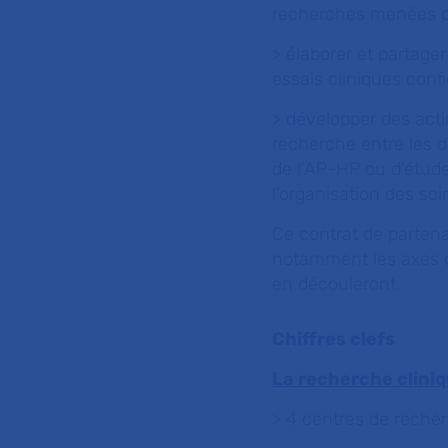
recherches menées pa
> élaborer et partage
essais cliniques confi
> développer des acti
recherche entre les d
de l’AP-HP ou d’étud
l’organisation des soi
Ce contrat de partenar
notamment les axes de
en découleront.
Chiffres clefs
La recherche cliniq
> 4 centres de reche