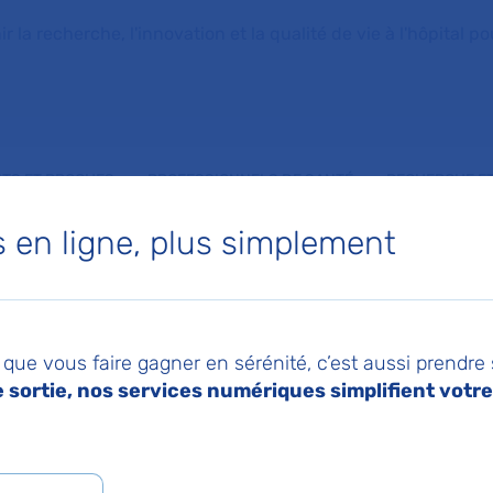
la recherche, l'innovation et la qualité de vie à l'hôpital pou
NTS ET PROCHES
PROFESSIONNELS DE SANTÉ
RECHERCHE ET
en ligne, plus simplement
oire Janssen signent un accord-cadre pour renforcer leur collaboration en recherche clinique
018
Imprimer
Pa
et le laboratoire
que vous faire gagner en sérénité, c’est aussi prendre
sortie, nos services numériques simplifient votre 
 signent un accord