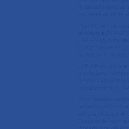
L’AP-HP, premier cen
le dispositif nationa
industries de santé, 
Pour l’AP-HP, ce par
stratégique 2015-2019 
L’AP-HP souhaite déve
une démarche de compl
recherche française.
L’AP-HP occupe une 
développement intern
cliniques internatio
établissements de l’
Pour Janssen, satisfa
recherche et l’innova
dans sa stratégie de 
Coopérer de façon opt
processus de dévelop