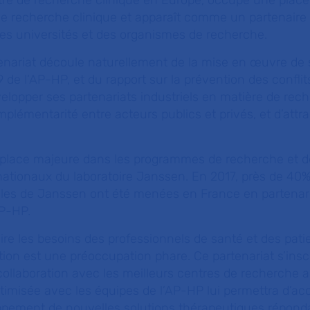
tre de recherche clinique en Europe, occupe une place
l de recherche clinique et apparaît comme un partenaire 
des universités et des organismes de recherche.
tenariat découle naturellement de la mise en œuvre de 
de l’AP-HP, et du rapport sur la prévention des conflits
lopper ses partenariats industriels en matière de rec
émentarité entre acteurs publics et privés, et d’attrac
place majeure dans les programmes de recherche et d
ationaux du laboratoire Janssen. En 2017, près de 40
nales de Janssen ont été menées en France en partenari
AP-HP.
ire les besoins des professionnels de santé et des pati
tion est une préoccupation phare. Ce partenariat s’insc
collaboration avec les meilleurs centres de recherche
imisée avec les équipes de l’AP-HP lui permettra d’acc
pement de nouvelles solutions thérapeutiques répond