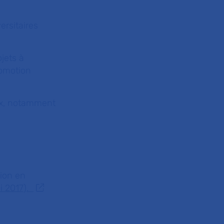
ersitaires
jets à
romotion
aux, notamment
tion en
i 2017).