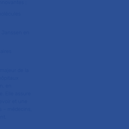
innovantes ;
molécules
 Janssen en
aires
 majeur de la
hôpitaux
n, en
e. Elle assure
devoir et une
es – médecins,
nt.