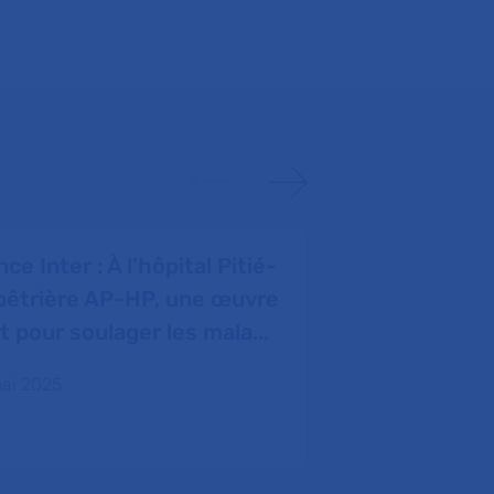
ce Inter : À l’hôpital Pitié-
L’Express :
pêtrière AP-HP, une œuvre
adolescents,
rt pour soulager les mala...
Théo Mouh
Pédopsychiat
ai 2025
06 mai 2025