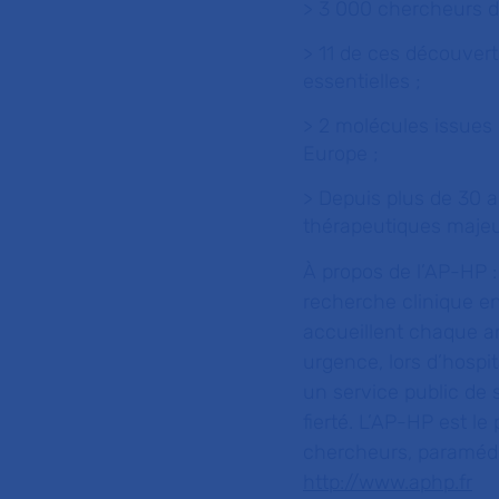
> 3 000 chercheurs 
> 11 de ces découver
essentielles ;
> 2 molécules issues
Europe ;
> Depuis plus de 30 
thérapeutiques majeu
À propos de l’AP-HP :
recherche clinique e
accueillent chaque a
urgence, lors d’hospi
un service public de s
fierté. L’AP-HP est l
chercheurs, paramédic
http://www.aphp.fr