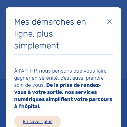
Faites un don à la Fondation de l'AP-HP pour soutenir la
recherche, l'innovation et la qualité de vie à l'hôpital pour les
Mes démarches en
patients et les soignants !
Fermer
ligne, plus
Je fais un don
simplement
MON AP-HP
FAIRE UN DON
NOS HÔPITAUX
Menu
Aff
À l’AP-HP, nous pensons que vous faire
Accueil
Espace médias
Liste des ressources de presse
DSIH : Les outils numériques 
gagner en sérénité, c’est aussi prendre
soin de vous.
De la prise de rendez-
Mis à jour le 29/04/2025
vous à votre sortie, nos services
numériques simplifient votre parcours
Imprimer
à l’hôpital.
Partager :
En savoir plus