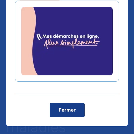
DSIH : Les outils
numériques sont-
ils réellement
adaptés aux
patients ayant
plusieurs
Fermer
maladies