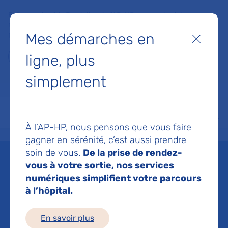
Faites un don à la Fondation de l'AP-HP pour soutenir la
recherche, l'innovation et la qualité de vie à l'hôpital pour les
Mes démarches en
patients et les soignants !
Fermer
ligne, plus
Je fais un don
simplement
MON AP-HP
FAIRE UN DON
NOS HÔPITAUX
Menu
Aff
À l’AP-HP, nous pensons que vous faire
Accueil
Espace médias
Liste des ressources de presse
Troubles du développement in
gagner en sérénité, c’est aussi prendre
soin de vous.
De la prise de rendez-
Mis à jour le 11/06/2025
vous à votre sortie, nos services
numériques simplifient votre parcours
Imprimer
à l’hôpital.
Partager :
En savoir plus