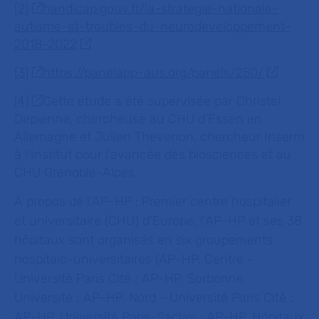
[2]
handicap.gouv.fr/la-strategie-nationale-
autisme-et-troubles-du-neurodeveloppement-
2018-2022
[3]
https://panelapp-aus.org/panels/250/
[4]
Cette étude a été supervisée par Christel
Depienne, chercheuse au CHU d’Essen en
Allemagne et Julien Thevenon, chercheur Inserm
à l’Institut pour l’avancée des biosciences et au
CHU Grenoble-Alpes.
À propos de l’AP-HP :
Premier centre hospitalier
et universitaire (CHU) d’Europe, l’AP-HP et ses 38
hôpitaux sont organisés en six groupements
hospitalo-universitaires (AP-HP. Centre -
Université Paris Cité ; AP-HP. Sorbonne
Université ; AP-HP. Nord - Université Paris Cité ;
AP-HP. Université Paris-Saclay ; AP-HP. Hôpitaux