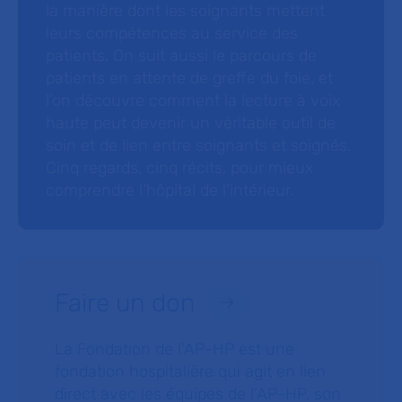
la manière dont les soignants mettent
leurs compétences au service des
patients. On suit aussi le parcours de
patients en attente de greffe du foie, et
l’on découvre comment la lecture à voix
haute peut devenir un véritable outil de
soin et de lien entre soignants et soignés.
Cinq regards, cinq récits, pour mieux
comprendre l’hôpital de l’intérieur.
Faire un don
La Fondation de l’AP-HP est une
fondation hospitalière qui agit en lien
direct avec les équipes de l’AP-HP, son