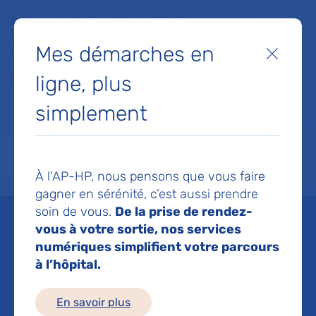
Faites un don à la Fondation de l'AP-HP pour soutenir la
recherche, l'innovation et la qualité de vie à l'hôpital pour les
Mes démarches en
patients et les soignants !
Fermer
ligne, plus
Je fais un don
simplement
MON AP-HP
FAIRE UN DON
NOS HÔPITAUX
Menu
Aff
À l’AP-HP, nous pensons que vous faire
Accueil
Espace médias
Liste des ressources de presse
Notre temps : Quand la musico
gagner en sérénité, c’est aussi prendre
soin de vous.
De la prise de rendez-
Mis à jour le 29/04/2025
vous à votre sortie, nos services
numériques simplifient votre parcours
Imprimer
à l’hôpital.
Partager :
En savoir plus