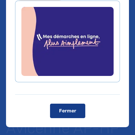
Notre temps :
Quand la
musicothérapie
adoucit les
cœurs, reportage
à l’hôpital
Fermer
Avicenne AP-HP