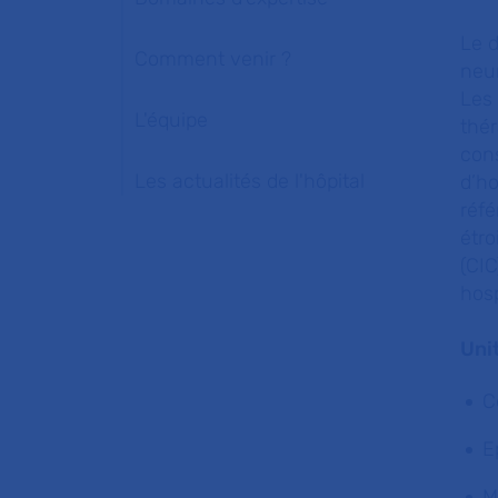
Le d
Comment venir ?
neur
Les 
L'équipe
thé
cons
Les actualités de l'hôpital
d’ho
réfé
étro
(CIC
hosp
Uni
C
E
M