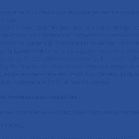
épartement de Neurologie regroupe l’ensemble des unit
ologie.
patients sont accueillis pour des bilans diagnostiques
rapeutiques. Le département comporte des secteurs de
ultations d’urgence), d’hospitalisation de jour, d’hospi
spitalisation traditionnelle. Le département est en out
rence ou de compétence nationaux. Le lien entre l’acti
it, grâce à notre structure de recherche neurologique, l
), et aux interactions avec l’Institut du Cerveau et de la 
italo-universitaire (IHU) de Neurosciences.
tés fonctionnelles rattachées :
entre des maladies neurologiques cognitives et compo
pilepsie
aladie de Parkinson et pathologies du mouvement