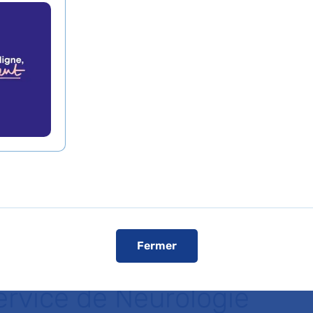
Prendre rende
En savoir plus
En ligne
xpertises
Comment ven
Visiter le s
Fermer
ervice de Neurologie