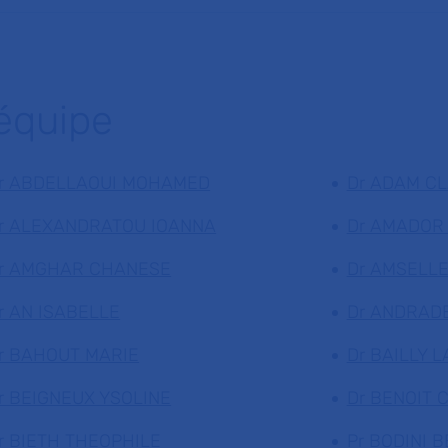
'équipe
r ABDELLAOUI MOHAMED
Dr ADAM C
r ALEXANDRATOU IOANNA
Dr AMADOR
r AMGHAR CHANESE
Dr AMSELLE
r AN ISABELLE
Dr ANDRADE
r BAHOUT MARIE
Dr BAILLY 
r BEIGNEUX YSOLINE
Dr BENOIT 
r BIETH THEOPHILE
Pr BODINI 