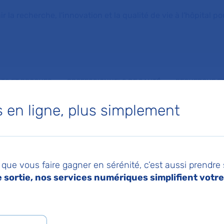
la recherche, l'innovation et la qualité de vie à l'hôpital pou
NTS ET PROCHES
PROFESSIONNELS DE SANTÉ
RECHERCHE ET
en ligne, plus simplement
 de Neurologie
que vous faire gagner en sérénité, c’est aussi prendre
sortie, nos services numériques simplifient votre 
alpêtrière
r JEAN-CHRISTOPHE CORVOL