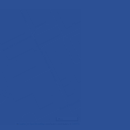
30 m
Leaflet
|
©
OpenStreetMap
contributors contributors ©
CARTO