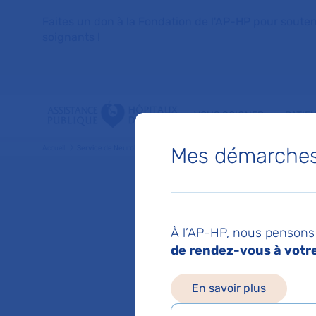
Faites un don à la Fondation de l'AP-HP pour soutenir 
soignants !
VOUS SOIGNER
PATIE
Mes démarches 
Accueil
Service de Neurologie
Service
À l’AP-HP, nous pensons 
de rendez-vous à votre 
Hôpital Pitié-S
Chef de service :
P
En savoir plus