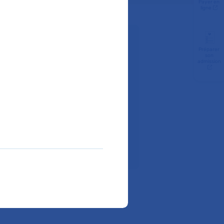
Payer en
ligne
z-vous :
Préparer
son
admission
Téléphone :
01 42 16 18 78
ir à l'hôpital ?
ite internet de l’hôpital