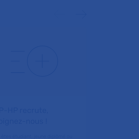
AP-HP recrute,
Sensibilis
oignez-nous !
professio
 êtes étudiant, jeune diplômé ou
Pour encourage