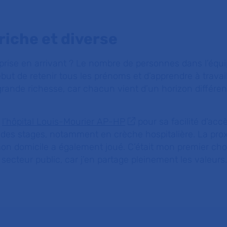
riche et diverse
rprise en arrivant ? Le nombre de personnes dans l’équip
ut de retenir tous les prénoms et d’apprendre à travai
grande richesse, car chacun vient d’un horizon différen
à
l’hôpital Louis-Mourier AP-HP
pour sa facilité d'acc
it des stages, notamment en crèche hospitalière. La pro
n domicile a également joué. C’était mon premier choi
 secteur public, car j’en partage pleinement les valeurs