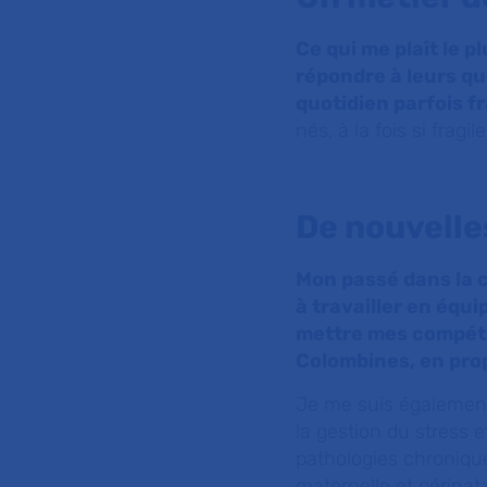
Ce qui me plaît le p
répondre à leurs qu
quotidien parfois f
nés, à la fois si frag
De nouvelle
Mon passé dans la co
à travailler en équi
mettre mes compéten
Colombines, en prop
Je me suis également 
la gestion du stress e
pathologies chroniques
maternelle et périnat