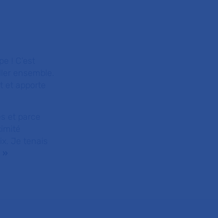
e ! C’est
ller ensemble.
t et apporte
ès et parce
ximité
x. Je tenais
.
»