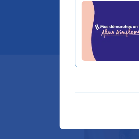
une rec
profess
Découvrez le po
d'une reconvers