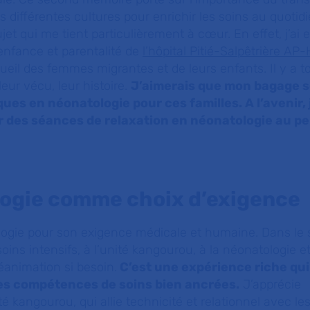
s différentes cultures pour enrichir les soins au quotid
jet qui me tient particulièrement à cœur. En effet, j’ai 
 enfance et parentalité de
l’hôpital Pitié-Salpêtrière AP
ccueil des femmes migrantes et de leurs enfants. Il y a t
eur vécu, leur histoire.
J’aimerais que mon bagage s
ues en néonatologie pour ces familles. A l’avenir, 
 des séances de relaxation en néonatologie au pe
logie comme choix d’exigence
ologie pour son exigence médicale et humaine. Dans le 
 soins intensifs, à l’unité kangourou, à la néonatologie e
éanimation si besoin.
C’est une expérience riche qu
es compétences de soins bien ancrées.
J’apprécie
té kangourou, qui allie technicité et relationnel avec le