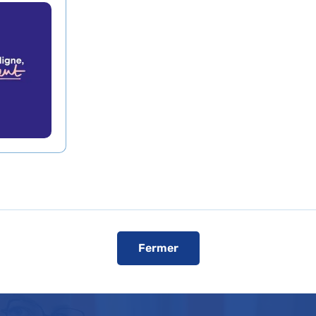
onversion
ionnelle réussie
rtrait de Mélisande Ceva : le parcours 
ion réussie vers la néonatologie à l'A
Fermer