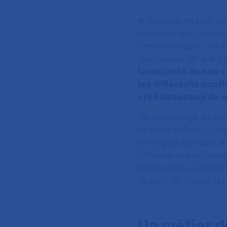
«
J’exerce en tant qu’
néonatologie. Avant de
communication, en t
spécialisée dans le lu
la majorité de nos 
les différents conf
créé beaucoup de 
Je faisais déjà du b
de leurs enfants. Cet
sens, plus d’impact 
retrouvé que je voulai
lancée dans la format
de période d’essai du 
Un métier d