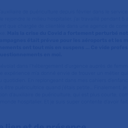
auxiliaire de puériculture depuis février dans le servic
 rejoindre le milieu hospitalier, j’ai travaillé pendant 5
ant que chargée de clientèle dans une agence de com
xe.
Mais la crise du Covid a fortement perturbé not
campagnes était prévue pour les aéroports et les m
inements ont tout mis en suspens ... Ce vide profes
questionnements en moi.
énévolat dans l’hébergement d’urgence auprès de femme
te expérience m’a donné envie de trouver un métier qui 
au quotidien. En replongeant dans mes cahiers d’enfanc
s être puéricultrice quand j’étais petite… Finalement, j
ion d’auxiliaire de puériculture, qui est plus courte, c
monde hospitalier. Et je suis super contente d’avoir fait
e lien et de présence