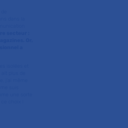
e de
 ans dans la
munication
re secteur :
agazines. Or,
sionnel a
s isolées et
ait plus de
e, j’ai même
e me suis
omme une sorte
 ce choix !