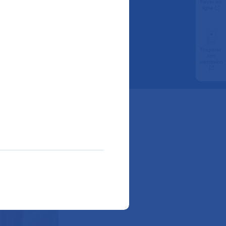
Payer en
ligne
Préparer
son
admission
inspirant
P-HP.