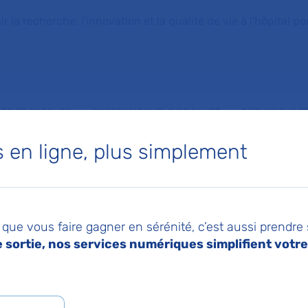
la recherche, l'innovation et la qualité de vie à l'hôpital pou
NTS ET PROCHES
PROFESSIONNELS DE SANTÉ
RECHERCHE ET
en ligne, plus simplement
 Ceva, une reconversion professionnelle réussie
25
Pa
ommunication à la
que vous faire gagner en sérénité, c’est aussi prendre
sortie, nos services numériques simplifient votre 
logie : Mélisande C