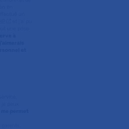
ien en
effectué un
-HP
et j’ai pu
out une prise
erve à
j’aimerais
rsonnel et
service,
t je peux
i me permet
s parents.