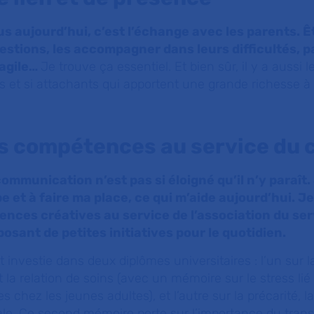
lus aujourd’hui, c’est l’échange avec les parents. Ê
estions, les accompagner dans leurs difficultés, 
ragile…
Je trouve ça essentiel. Et bien sûr, il y a aussi
iles et si attachants qui apportent une grande richesse à
s compétences au service du c
mmunication n’est pas si éloigné qu’il n’y paraît. 
pe et à faire ma place, ce qui m’aide aujourd’hui. J
ces créatives au service de l’association du ser
osant de petites initiatives pour le quotidien.
investie dans deux diplômes universitaires : l’un sur l
t la relation de soins (avec un mémoire sur le stress lié
 chez les jeunes adultes), et l’autre sur la précarité, l
ale. Ce second mémoire porte sur l’importance du trans