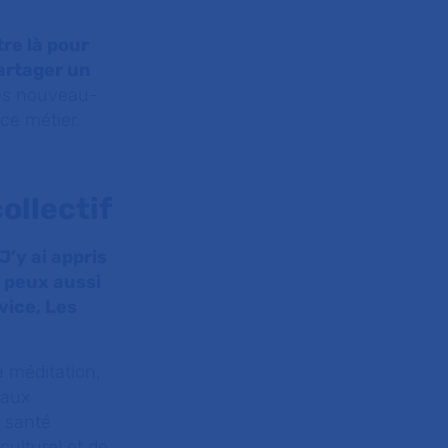
tre là pour
partager un
 les nouveau-
 ce métier.
ollectif
J’y ai appris
e peux aussi
vice, Les
a méditation,
 aux
a santé
culturel et de