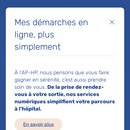
Faites un don à la Fondation de l'AP-HP pour soutenir la
recherche, l'innovation et la qualité de vie à l'hôpital pour les
Mes démarches en
patients et les soignants !
Fermer
ligne, plus
Je fais un don
simplement
MON AP-HP
FAIRE UN DON
NOS HÔPITAUX
Menu
Aff
À l’AP-HP, nous pensons que vous faire
Accueil
Dr ABDELLAOUI MOHAMED
gagner en sérénité, c’est aussi prendre
soin de vous.
De la prise de rendez-
Dr MOHAMED
vous à votre sortie, nos services
numériques simplifient votre parcours
à l’hôpital.
ABDELLAOUI
En savoir plus