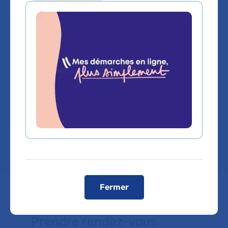
Medecine generale
Service(s) :
Service de Neurologie
,
Service
de Neurologie
,
Service de Gériatrie
ambulatoire
,
Service de Neurologie
Lieu(x) :
Hôpital Henri-Mondor
,
Hôpital
Saint-Antoine
,
Hôpital Emile-Roux
,
Hôpital
Pitié-Salpêtrière
Fermer
Prendre rendez-vous