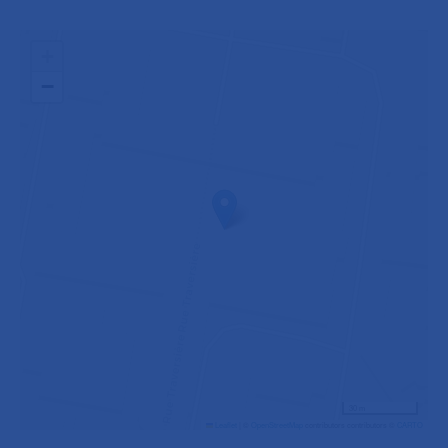
+
−
30 m
Leaflet
|
©
OpenStreetMap
contributors contributors ©
CARTO