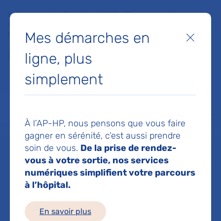
Faites un don à la Fondation de l'AP-HP pour soutenir la
recherche, l'innovation et la qualité de vie à l'hôpital pour les
Mes démarches en
patients et les soignants !
Fermer
ligne, plus
Je fais un don
simplement
MON AP-HP
FAIRE UN DON
NOS HÔPITAUX
Menu
Aff
À l’AP-HP, nous pensons que vous faire
Accueil
Service de Neurologie
gagner en sérénité, c’est aussi prendre
soin de vous.
De la prise de rendez-
vous à votre sortie, nos services
Service de
numériques simplifient votre parcours
à l’hôpital.
Neurologie
En savoir plus