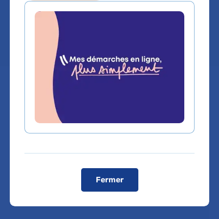
Hôpital Saint-Antoine
Chef de service :
Pr SONIA ALAMOWITCH
Prendre rendez-vous :
Téléphone :
En ligne
01 49 28 24 28
Comment venir à l'hôpital ?
Fermer
Visiter le site internet de l’hôpital