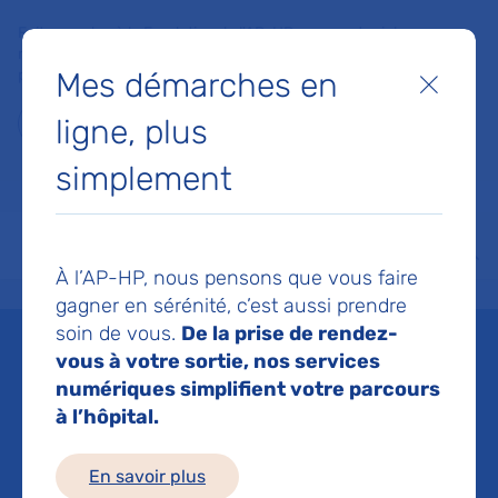
Faites un don à la Fondation de l'AP-HP pour soutenir la
recherche, l'innovation et la qualité de vie à l'hôpital pour les
Mes démarches en
patients et les soignants !
Fermer
ligne, plus
Je fais un don
simplement
MON AP-HP
FAIRE UN DON
NOS HÔPITAUX
Menu
Aff
À l’AP-HP, nous pensons que vous faire
Accueil
Liste des actualités
La cryothérapie, une nouvelle activité en radiologie interve
gagner en sérénité, c’est aussi prendre
Mis à jour le 29/10/2025
Partager :
soin de vous.
De la prise de rendez-
vous à votre sortie, nos services
La cryothérapie, une
numériques simplifient votre parcours
à l’hôpital.
nouvelle activité en
En savoir plus
radiologie