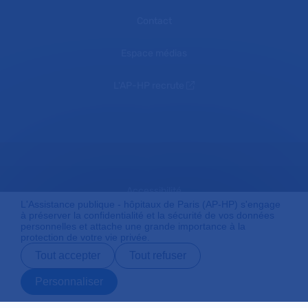
Contact
Espace médias
L'AP-HP recrute
Accessibilité
L'Assistance publique - hôpitaux de Paris (AP-HP) s'engage
à préserver la confidentialité et la sécurité de vos données
personnelles et attache une grande importance à la
protection de votre vie privée.
Mentions légales
Tout accepter
Tout refuser
Personnaliser
Plan du site
Prendre rendez-
Contact
Payer en ligne
Préparer son
vous en ligne
admission