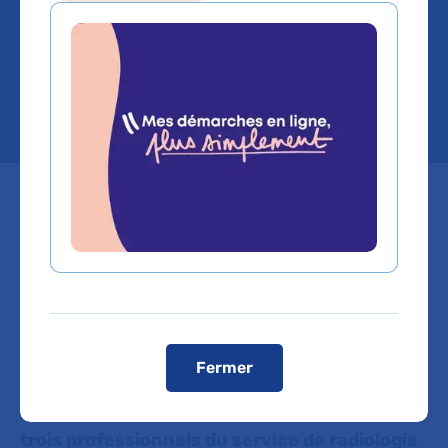
interventionnelle à
l'hôpital Antoine-Béclère
La cryothérapie, technique mini-
invasive innovante, est proposée
en radiologie interventionnelle
pour traiter l’endométriose
pariétale et certains cancers.
Fermer
A ce stade, la cryothérapie est pratiquée par
trois professionnels du service de radiologie