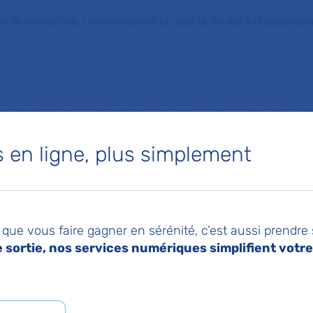
la recherche, l'innovation et la qualité de vie à l'hôpital pou
NTS ET PROCHES
PROFESSIONNELS DE SANTÉ
RECHERCHE ET
en ligne, plus simplement
ravaux menés à l’AP-HP
025
Pa
ntre asthme et pollut
que vous faire gagner en sérénité, c’est aussi prendre
sortie, nos services numériques simplifient votre 
t sur les travaux me