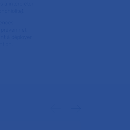
s à interpréter
nchiolite).
uences
 prévenir et
ent à déployer
ention.