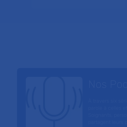
Nos Po
À travers six sé
parole à celles et
Soignants, perso
partagent leurs p