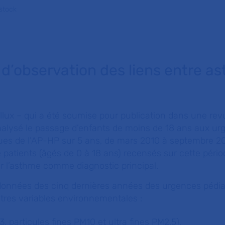
stock
d’observation des liens entre a
ollux – qui a été soumise pour publication dans une rev
analysé le passage d’enfants de moins de 18 ans aux ur
es de l’AP-HP sur 5 ans, de mars 2010 à septembre 20
e patients (âgés de 0 à 18 ans) recensés sur cette pério
r l’asthme comme diagnostic principal.
s données des cinq dernières années des urgences pédia
utres variables environnementales :
3, particules fines PM10 et ultra fines PM2.5),