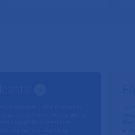
dcasts
Fa
ries de podcasts, l’AP-HP donne la
La F
 ceux qui font vivre l’hôpital public.
fonda
nnels hospitaliers et patients
direc
arcours, leurs doutes, leurs
uniq