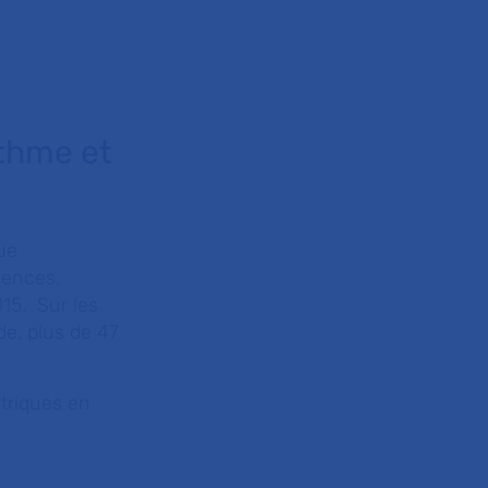
sthme et
ue
gences,
15. Sur les
de, plus de 47
triques en