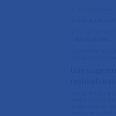
les concentrations 
la circulation de vi
les conditions mét
atmosphérique…).
Elle montre une augm
microg/m3 de particul
Une augment
respiratoire
En regard du pic de p
nombre de consultati
derniers jours par ra
observé, avec pruden