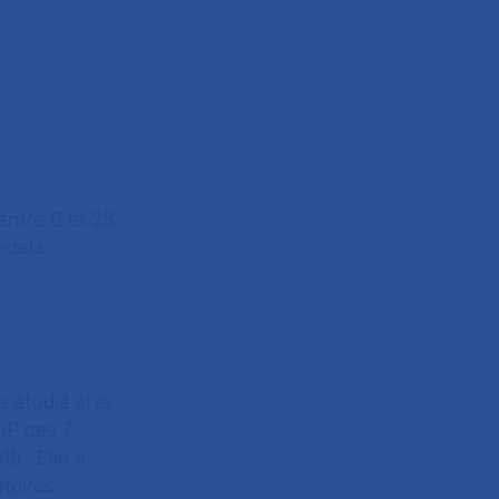
entre 0 et 25
u-delà.
 étudié si le
HP ces 7
15. Elle a
toires