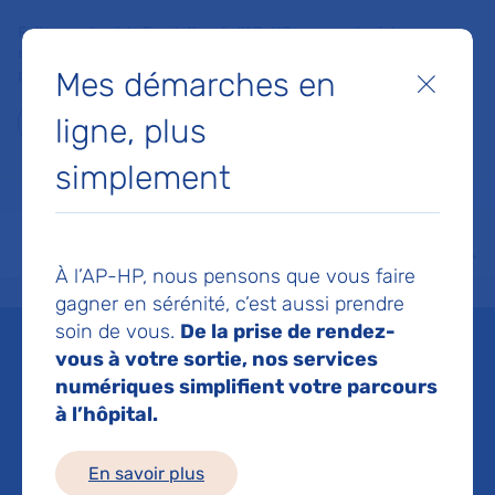
Faites un don à la Fondation de l'AP-HP pour soutenir la
recherche, l'innovation et la qualité de vie à l'hôpital pour les
Mes démarches en
patients et les soignants !
Fermer
ligne, plus
Je fais un don
simplement
MON AP-HP
FAIRE UN DON
NOS HÔPITAUX
Menu
Aff
À l’AP-HP, nous pensons que vous faire
Accueil
Liste des actualités
Rénovations flash des chambres : des actions concrètes, ra
gagner en sérénité, c’est aussi prendre
Mis à jour le 10/12/2025
Partager :
soin de vous.
De la prise de rendez-
vous à votre sortie, nos services
Rénovations flash des
numériques simplifient votre parcours
à l’hôpital.
chambres : des actions
En savoir plus
concrètes, rapides et