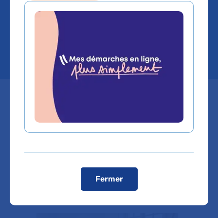
efficaces pour le bien-
être des patients
Plusieurs hôpitaux de l'AP-HP ont
lancé des rénovations « flash ».
Focus sur l’hôpital Bicêtre où le
chantier des chambres de l’aile
psychiatrie est sur le point de se
Fermer
terminer.