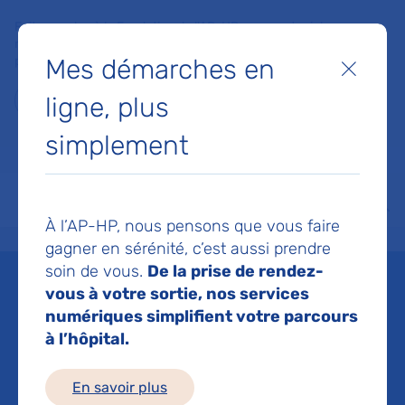
Faites un don à la Fondation de l'AP-HP pour soutenir la
recherche, l'innovation et la qualité de vie à l'hôpital pour les
Mes démarches en
patients et les soignants !
Fermer
ligne, plus
Je fais un don
simplement
MON AP-HP
FAIRE UN DON
NOS HÔPITAUX
Menu
Aff
À l’AP-HP, nous pensons que vous faire
Accueil
Espace médias
Liste des ressources de presse
RTL : Le protoxyde d’azote, r
gagner en sérénité, c’est aussi prendre
soin de vous.
De la prise de rendez-
Mis à jour le 22/04/2026
vous à votre sortie, nos services
numériques simplifient votre parcours
Imprimer
à l’hôpital.
Partager :
En savoir plus