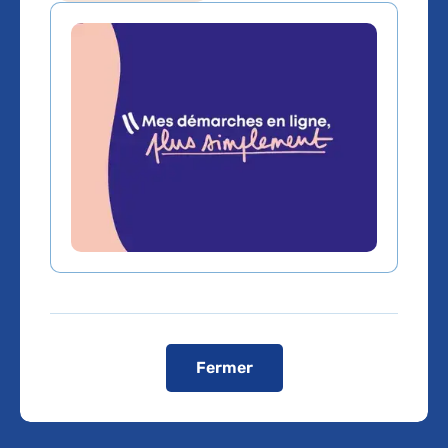
RTL : Le
protoxyde
d’azote, reportage
au sein de
l’hôpital René-
Muret AP-HP
Fermer