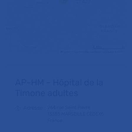
20 km
Leaflet
|
©
OpenStreetMap
contributors contributors ©
CARTO
AP-HM - Hôpital de la
Timone adultes
Adresse :
264 rue Saint Pierre
13385
MARSEILLE CEDEX5
France