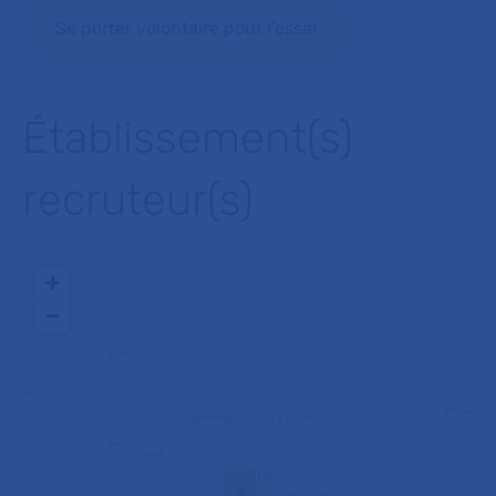
Se porter volontaire pour l’essai
Établissement(s)
recruteur(s)
+
−
3