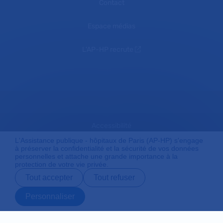
Contact
Espace médias
L'AP-HP recrute
Accessibilité
L'Assistance publique - hôpitaux de Paris (AP-HP) s'engage
à préserver la confidentialité et la sécurité de vos données
personnelles et attache une grande importance à la
Mentions légales
protection de votre vie privée.
Tout accepter
Tout refuser
Plan du site
Personnaliser
Prendre rendez-
Contact
Payer en ligne
Préparer son
vous en ligne
admission