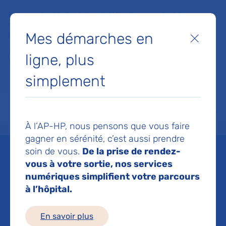
Faites un don à la Fondation de l'AP-HP pour soutenir la
recherche, l'innovation et la qualité de vie à l'hôpital pour les
Mes démarches en
patients et les soignants !
Fermer
ligne, plus
Je fais un don
simplement
MON AP-HP
FAIRE UN DON
NOS HÔPITAUX
Menu
Aff
À l’AP-HP, nous pensons que vous faire
Accueil
Registre des essais cliniques
Evaluation de l'efficacité et de la sécurité de la 
gagner en sérénité, c’est aussi prendre
soin de vous.
De la prise de rendez-
Evaluation de l'efficacité
vous à votre sortie, nos services
numériques simplifient votre parcours
et de la sécurité de la
à l’hôpital.
metformine dans la
En savoir plus