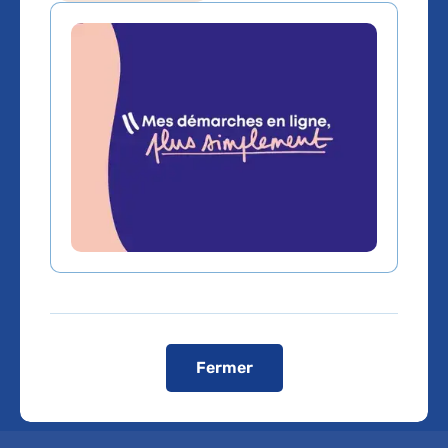
dystrophie myotonique
de type I (maladie de
Steinert). Etude de phase
III prospective,
multicentrique,
randomisée, contrôlée en
double aveugle
Fermer
METFORMYO