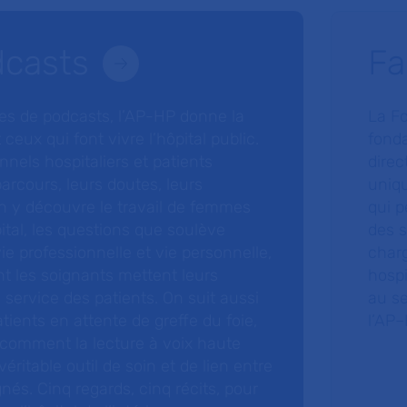
dcasts
Fa
ries de podcasts, l’AP-HP donne la
La F
 ceux qui font vivre l’hôpital public.
fonda
nnels hospitaliers et patients
direc
arcours, leurs doutes, leurs
uniq
 y découvre le travail de femmes
qui p
ital, les questions que soulève
des s
 vie professionnelle et vie personnelle,
charg
nt les soignants mettent leurs
hospi
ervice des patients. On suit aussi
au s
tients en attente de greffe du foie,
l’AP–
 comment la lecture à voix haute
éritable outil de soin et de lien entre
nés. Cinq regards, cinq récits, pour