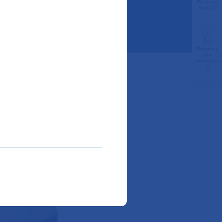
Payer en
ligne
Préparer
son
admission
es
oyal AP-
les
, et plus
ntaires