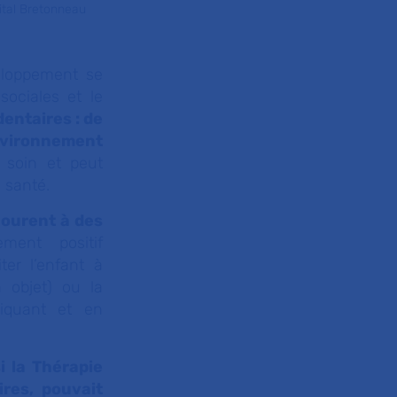
ital Bretonneau
eloppement se
sociales et le
entaires : de
vironnement
e soin et peut
e santé
.
courent à des
ment positif
er l’enfant à
 objet) ou la
liquant et en
si
la Thérapie
res, pouvait