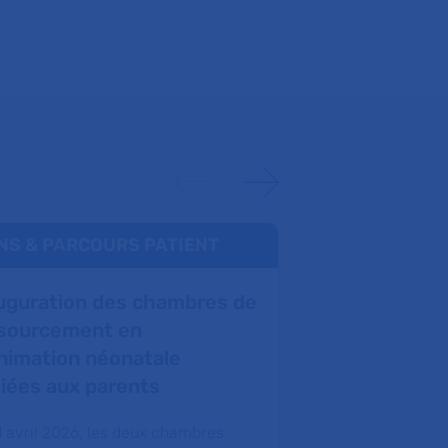
NS & PARCOURS PATIENT
INSTITUTION
uguration des chambres de
L’hôpital R
sourcement en
inaugure so
nimation néonatale
de sport en
iées aux parents
Après plusieurs
et de travail, l
1 avril 2026, les deux chambres