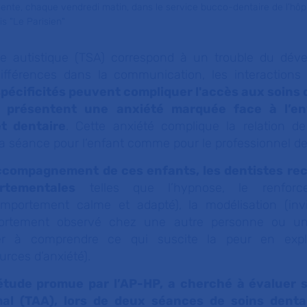
ente, chaque vendredi matin, dans le service bucco-dentaire de l’hôp
s "Le Parisien"
re autistique (TSA) correspond à un trouble du dév
ifférences dans la communication, les interactions 
pécificités peuvent compliquer l'accès aux soins d
 présentent une anxiété marquée face à l’en
t dentaire
. Cette anxiété complique
la relation d
la séance pour l’enfant comme pour le professionnel d
'accompagnement de ces enfants, les dentistes re
rtementales
telles que l’hypnose, le renforce
portement calme et adapté), la modélisation (invit
ortement observé chez une autre personne ou un
ider à comprendre ce qui suscite la peur en exp
urces d’anxiété).
étude promue par l’AP-HP, a cherché à évaluer
mal (TAA),
lors de deux séances de soins dentai