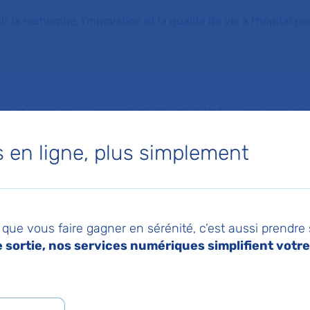
la recherche, l'innovation et la qualité de vie à l'hôpital pou
NTS ET PROCHES
PROFESSIONNELS DE SANTÉ
RECHERCHE ET
en ligne, plus simplement
res chez les enfants autistes
026
Pa
n-thérapeute pour
que vous faire gagner en sérénité, c’est aussi prendre
sortie, nos services numériques simplifient votre 
r les soins dentaires