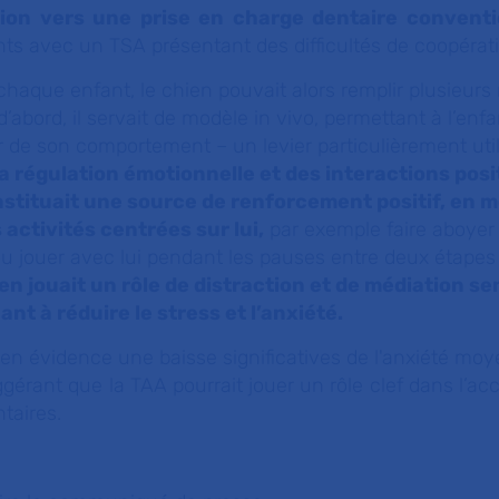
ition vers une prise en charge dentaire conventi
ts avec un TSA présentant des difficultés de coopérat
chaque enfant, le chien pouvait alors remplir plusieurs 
’abord, il servait de modèle in vivo, permettant à l’enf
ir de son comportement – un levier particulièrement uti
la régulation émotionnelle et des interactions posi
nstituait une source de renforcement positif, en 
 activités centrées sur lui,
par exemple faire aboyer
u jouer avec lui pendant les pauses entre deux étapes
en jouait un rôle de distraction et de médiation se
nt à réduire le stress et l’anxiété.
 en évidence une baisse significatives de l'anxiété moy
gérant que la TAA pourrait jouer un rôle clef dans l’ac
taires.