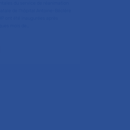
du service de p
ntales du service de réanimation
l'hôpital Robert
atale de l'hôpital Antoine-Béclère
11 m…
P ont été inaugurées après
ques mois de…