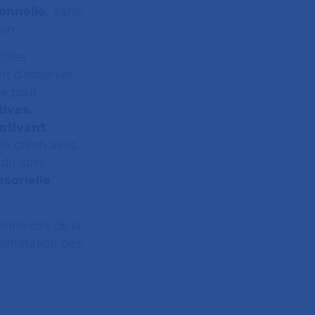
onnelle
, sans
ion.
rôles
ant d’observer
le pour
tives.
motivant
 le chien avec
 du soin
nsorielle
enne lors de la
climatation des