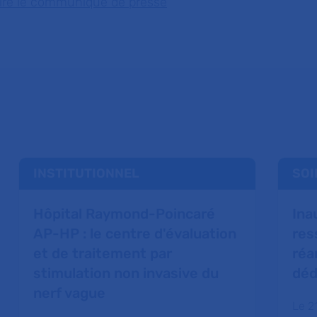
lire le communiqué de presse
INSTITUTIONNEL
SOI
Hôpital Raymond-Poincaré
Ina
AP-HP : le centre d'évaluation
res
et de traitement par
réa
stimulation non invasive du
déd
nerf vague
Le 2