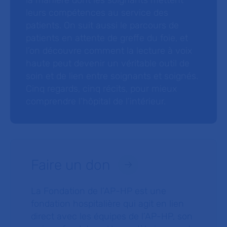
la manière dont les soignants mettent
leurs compétences au service des
patients. On suit aussi le parcours de
patients en attente de greffe du foie, et
l’on découvre comment la lecture à voix
haute peut devenir un véritable outil de
soin et de lien entre soignants et soignés.
Cinq regards, cinq récits, pour mieux
comprendre l’hôpital de l’intérieur.
Faire un don
La Fondation de l’AP-HP est une
fondation hospitalière qui agit en lien
direct avec les équipes de l’AP-HP, son