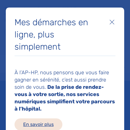
Faites un don à la Fondation de l'AP-HP pour soutenir la
recherche, l'innovation et la qualité de vie à l'hôpital pour les
Mes démarches en
patients et les soignants !
Fermer
ligne, plus
Je fais un don
simplement
MON AP-HP
FAIRE UN DON
NOS HÔPITAUX
Menu
Aff
À l’AP-HP, nous pensons que vous faire
Accueil
Liste des actualités
Weiji : la nouvelle unité de crise pour adolescents suicidair
gagner en sérénité, c’est aussi prendre
Mis à jour le 16/12/2025
Partager :
soin de vous.
De la prise de rendez-
vous à votre sortie, nos services
Weiji : la nouvelle unité
numériques simplifient votre parcours
à l’hôpital.
de crise pour
En savoir plus
adolescents suicidaires à