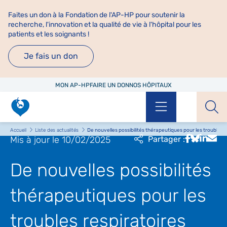
Faites un don à la Fondation de l'AP-HP pour soutenir la
recherche, l'innovation et la qualité de vie à l'hôpital pour les
patients et les soignants !
Je fais un don
MON AP-HP
FAIRE UN DON
NOS HÔPITAUX
Menu
Aff
Accueil
Liste des actualités
De nouvelles possibilités thérapeutiques pour les troubles r
Mis à jour le 10/02/2025
Partager :
De nouvelles possibilités
thérapeutiques pour les
troubles respiratoires