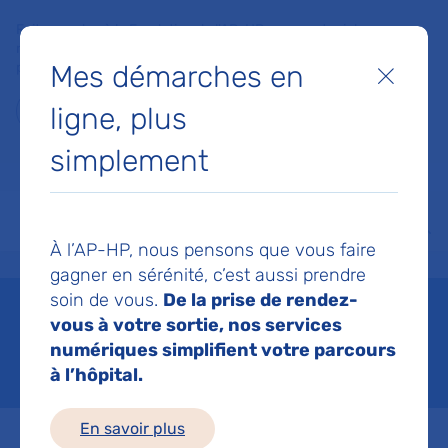
Faites un don à la Fondation de l'AP-HP pour soutenir la
recherche, l'innovation et la qualité de vie à l'hôpital pour les
Mes démarches en
patients et les soignants !
Fermer
ligne, plus
Je fais un don
simplement
MON AP-HP
FAIRE UN DON
NOS HÔPITAUX
Menu
Aff
À l’AP-HP, nous pensons que vous faire
Accueil
RHU Augmentreg
gagner en sérénité, c’est aussi prendre
soin de vous.
De la prise de rendez-
RHU Augmentreg
vous à votre sortie, nos services
numériques simplifient votre parcours
Mis à jour le 07/05/2025
à l’hôpital.
En savoir plus