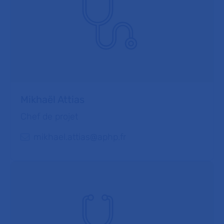
Mikhaël Attias
Chef de projet
mikhael.attias@aphp.fr
E-mail :