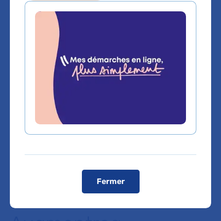
Sommaire
Le RHU Augmentreg développe un
médicament à base de cellules
Tregs modifiées génétiquement
pour obtenir une tolérance
opérationnelle aux organes
transplantés.
Fermer
A propos de