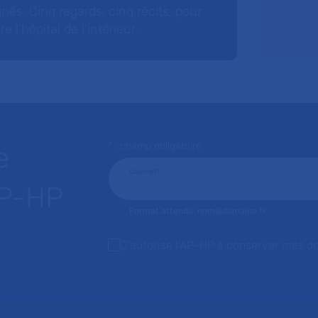
nés. Cinq regards, cinq récits, pour
l’hôpital de l’intérieur.
* : champ obligatoire
e
Courriel
*
AP-HP
Format attendu: nom@domaine.fr
J'autorise l'AP-HP à conserver mes d