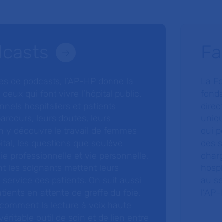
dcasts
Fa
ries de podcasts, l’AP-HP donne la
La F
 ceux qui font vivre l’hôpital public.
fonda
nnels hospitaliers et patients
direc
arcours, leurs doutes, leurs
uniq
 y découvre le travail de femmes
qui p
ital, les questions que soulève
des s
 vie professionnelle et vie personnelle,
charg
nt les soignants mettent leurs
hospi
ervice des patients. On suit aussi
au s
tients en attente de greffe du foie,
l’AP–
 comment la lecture à voix haute
éritable outil de soin et de lien entre