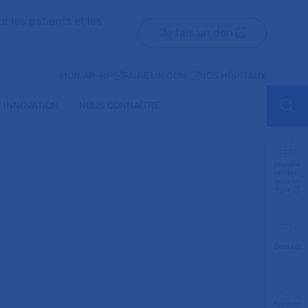
r les patients et les
Je fais un don
MON AP-HP
FAIRE UN DON
NOS HÔPITAUX
 INNOVATION
NOUS CONNAÎTRE
Aff
Prendre
rendez-
vous en
ligne
Contact
Payer en