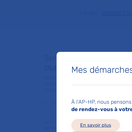
Lieu(x) :
Hôpital Pit
Service de Psychiatrie de 
l'Adolescent
Mes démarches 
Hôpital Pitié-Salpêtrière
47-83 boulevard de l'Hôpital
75013 Paris
À l’AP-HP, nous pensons 
Prise de rendez-vous :
01 42 16 23 63
de rendez-vous à votre 
Les consultations publiques de ce médecin
En savoir plus
secteur 1 (tarifs de l'AP-HP)