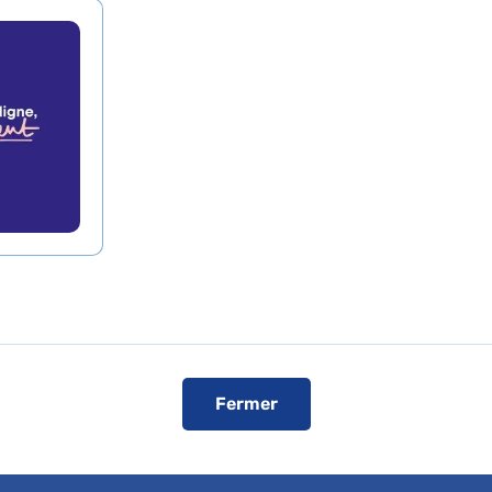
Voir le plan de l'hôpital
ise
cent non sectorisée
Fermer