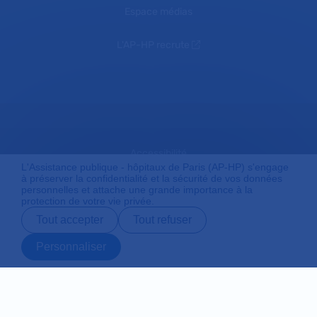
Espace médias
L'AP-HP recrute
Accessibilité
L'Assistance publique - hôpitaux de Paris (AP-HP) s'engage
à préserver la confidentialité et la sécurité de vos données
personnelles et attache une grande importance à la
protection de votre vie privée.
Mentions légales
Tout accepter
Tout refuser
Personnaliser
Plan du site
Prendre rendez-
Contact
Payer en ligne
Préparer son
vous en ligne
admission
Protection des données personnelles