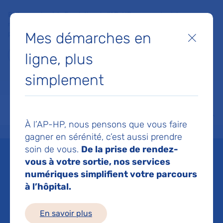
Faites un don à la Fondation de l'AP-HP pour soutenir la
recherche, l'innovation et la qualité de vie à l'hôpital pour les
Mes démarches en
patients et les soignants !
Fermer
ligne, plus
Je fais un don
simplement
MON AP-HP
FAIRE UN DON
NOS HÔPITAUX
Menu
Aff
À l’AP-HP, nous pensons que vous faire
Accueil
Liste des actualités
Alzheimer, chirurgie ambulatoire : de nouveaux MOOC à l'A
gagner en sérénité, c’est aussi prendre
Mis à jour le 10/02/2025
Partager :
soin de vous.
De la prise de rendez-
vous à votre sortie, nos services
Alzheimer, chirurgie
numériques simplifient votre parcours
à l’hôpital.
ambulatoire : de
En savoir plus
nouveaux MOOC à l'AP-