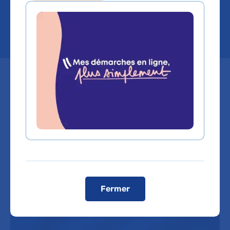
HP
Après le succès des premiers
MOOC lancés par les équipes de
l’Assistance Publique – Hôpitaux
de Paris en 2015, de nouvelles
sessions vont débuter : avis aux
candidats.
Fermer