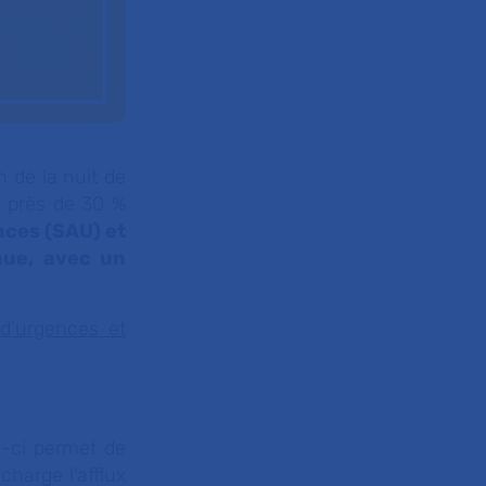
n de la nuit de
 près de 30 %
nces (SAU) et
nue, avec un
 d’urgences et
i-ci permet de
harge l'afflux