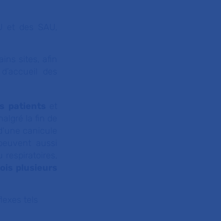
MU et des SAU,
ins sites, afin
d’accueil des
es patients
et
algré la fin de
 d'une canicule
peuvent aussi
respiratoires,
ois plusieurs
lexes tels