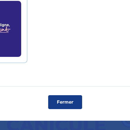
 afflux élevé de pat
 l'alerte vigilance rouge « canicule ext
de l’AP-HP sont toujours mobilisés pou
a prise en charge des patients.
Fermer