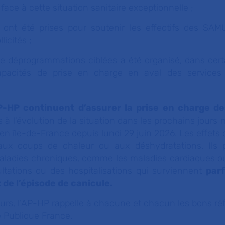
 face à cette situation sanitaire exceptionnelle ;
 ont été prises pour soutenir les effectifs des SA
licités ;
de déprogrammations ciblées a été organisé, dans certa
apacités de prise en charge en aval des services 
P-HP continuent d’assurer la prise en charge d
s à l'évolution de la situation dans les prochains jours m
 en île-de-France depuis lundi 29 juin 2026. Les effets
aux coups de chaleur ou aux déshydratations. Ils 
aladies chroniques, comme les maladies cardiaques ou 
ltations ou des hospitalisations qui surviennent
parf
 de l’épisode de canicule.
urs, l’AP-HP rappelle à chacune et chacun les bons réf
é Publique France.