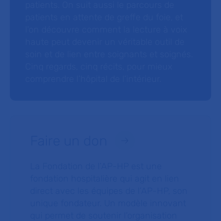
patients. On suit aussi le parcours de
patients en attente de greffe du foie, et
l’on découvre comment la lecture à voix
haute peut devenir un véritable outil de
soin et de lien entre soignants et soignés.
Cinq regards, cinq récits, pour mieux
comprendre l’hôpital de l’intérieur.
Faire un don
La Fondation de l’AP-HP est une
fondation hospitalière qui agit en lien
direct avec les équipes de l’AP-HP, son
unique fondateur. Un modèle innovant
qui permet de soutenir l’organisation