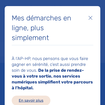
Faites un don à la Fondation de l'AP-HP pour soutenir la
recherche, l'innovation et la qualité de vie à l'hôpital pour les
Mes démarches en
patients et les soignants !
Fermer
ligne, plus
Je fais un don
simplement
MON AP-HP
FAIRE UN DON
NOS HÔPITAUX
Menu
Aff
À l’AP-HP, nous pensons que vous faire
Accueil
Liste des actualités
Ce que l’hôpital accomplit est vital. Votre don aussi
gagner en sérénité, c’est aussi prendre
Mis à jour le 12/11/2025
Partager :
soin de vous.
De la prise de rendez-
vous à votre sortie, nos services
Ce que l’hôpital
numériques simplifient votre parcours
à l’hôpital.
accomplit est vital. Votre
don aussi
En savoir plus