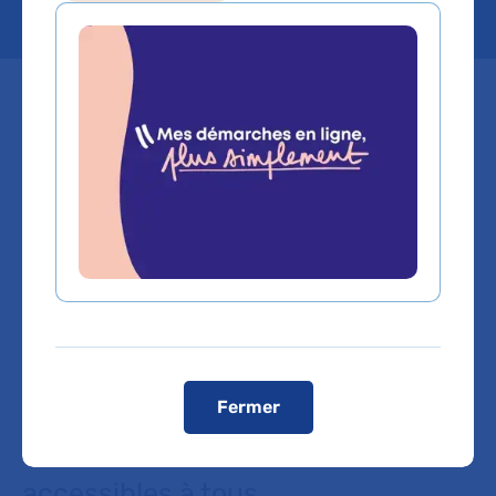
Grâce à vos dons, la Fondation de
l’AP-HP agit concrètement au sein
des 38 hôpitaux de l’Assistance
Publique - Hôpitaux de Paris (AP-
HP), autour de 3 missions :
- Soutenir la recherche et
l’innovation
- Améliorer la qualité de vie des
Fermer
patients
- Offrir des soins d’excellence,
accessibles à tous