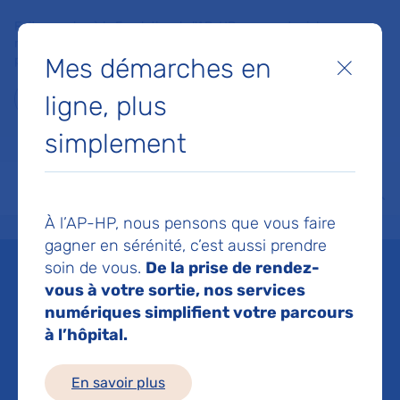
Faites un don à la Fondation de l'AP-HP pour soutenir la
recherche, l'innovation et la qualité de vie à l'hôpital pour les
Mes démarches en
patients et les soignants !
Fermer
ligne, plus
Je fais un don
simplement
MON AP-HP
FAIRE UN DON
NOS HÔPITAUX
Menu
Aff
À l’AP-HP, nous pensons que vous faire
Accueil
Liste des actualités
ComPaRe Covid long : combien de temps dure le Covid long
gagner en sérénité, c’est aussi prendre
Mis à jour le 10/02/2025
Partager :
soin de vous.
De la prise de rendez-
vous à votre sortie, nos services
ComPaRe Covid long :
numériques simplifient votre parcours
à l’hôpital.
combien de temps dure
le Covid long ?
En savoir plus