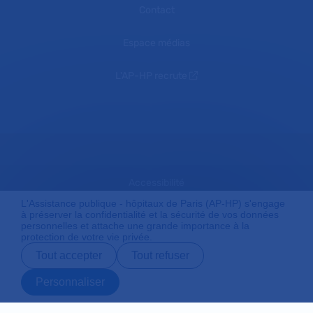
Contact
Espace médias
L'AP-HP recrute
Accessibilité
L'Assistance publique - hôpitaux de Paris (AP-HP) s'engage
à préserver la confidentialité et la sécurité de vos données
personnelles et attache une grande importance à la
Mentions légales
protection de votre vie privée.
Tout accepter
Tout refuser
Plan du site
Personnaliser
Prendre rendez-
Contact
Payer en ligne
Préparer son
vous en ligne
admission