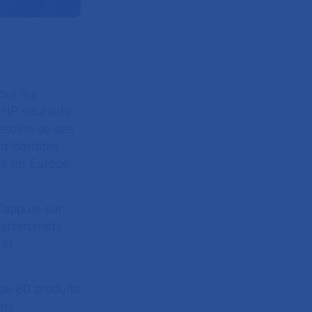
our les
P-HP souhaite
esoins de ses
 d’identités
té en Europe
’appuie sur
artenariats
 et
de 80 produits
ons