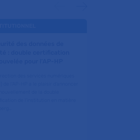
TITUTIONNEL
INSTITUTION
urité des données de
L’entrepôt 
té : double certification
santé : un o
ouvelée pour l’AP-HP
majeur pour
irection des services numériques
L'entrepôt de d
) de l'AP-HP a le plaisir d’annoncer
est un outil à la
enouvellement de la double
transparent, qu
fication de l'institution en matière
au service de to
berg…