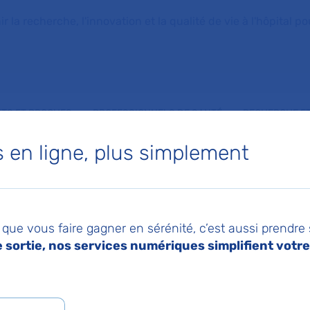
la recherche, l'innovation et la qualité de vie à l'hôpital pou
NTS ET PROCHES
PROFESSIONNELS DE SANTÉ
RECHERCHE ET
en ligne, plus simplement
ud concluent un partenariat technologique inédit dédié aux entrepôts de données de santé
025
Pa
t de données de san
que vous faire gagner en sérénité, c’est aussi prendre
sortie, nos services numériques simplifient votre 
 et OVHcloud concl