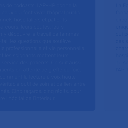
ries de podcasts, l’AP-HP donne la
La F
 ceux qui font vivre l’hôpital public.
fonda
nnels hospitaliers et patients
direc
arcours, leurs doutes, leurs
uniq
 y découvre le travail de femmes
qui p
ital, les questions que soulève
des s
 vie professionnelle et vie personnelle,
charg
nt les soignants mettent leurs
hospi
ervice des patients. On suit aussi
au s
tients en attente de greffe du foie,
l’AP–
 comment la lecture à voix haute
éritable outil de soin et de lien entre
nés. Cinq regards, cinq récits, pour
l’hôpital de l’intérieur.