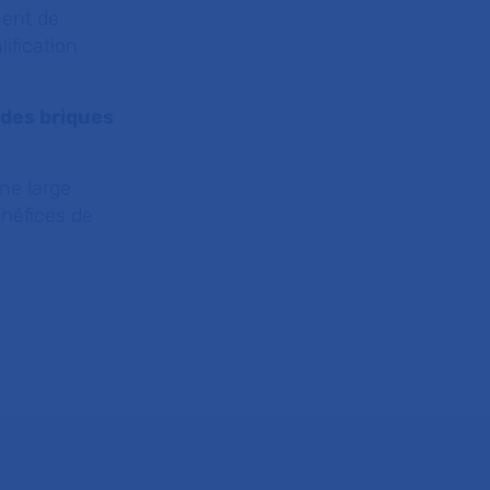
ment de
ification
des briques
ne large
énéfices de