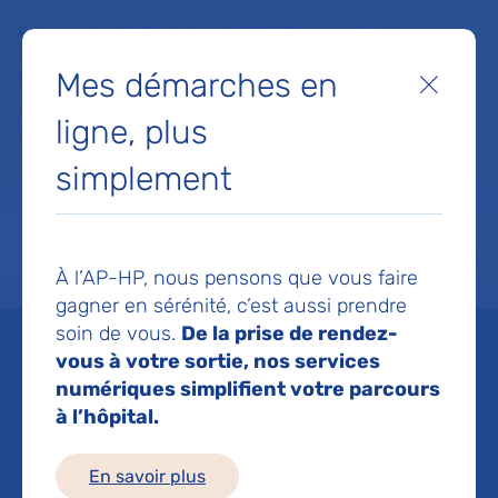
Faites un don à la Fondation de l'AP-HP pour soutenir la
recherche, l'innovation et la qualité de vie à l'hôpital pour les
Mes démarches en
patients et les soignants !
Fermer
ligne, plus
Je fais un don
simplement
MON AP-HP
FAIRE UN DON
NOS HÔPITAUX
Menu
Aff
À l’AP-HP, nous pensons que vous faire
Accueil
Liste des actualités
« Envoyez la musique » : découvrez le nouveau Patrimoine
gagner en sérénité, c’est aussi prendre
Mis à jour le 10/02/2025
Partager :
soin de vous.
De la prise de rendez-
vous à votre sortie, nos services
« Envoyez la musique » :
numériques simplifient votre parcours
à l’hôpital.
découvrez le nouveau
En savoir plus
Patrimoine en revue