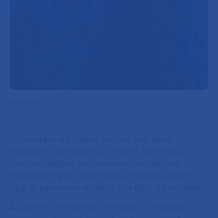
© AP-HP
La musique a toujours occupé une place
importante à l’hôpital. Au Moyen Âge et sous
l’Ancien Régime, les harmonies religieuses
triomphent, avec une liturgie chantée autant
pour le personnel religieux que pour les malades.
À partir du XIXe siècle, la musique se déploie