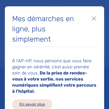
Faites un don à la Fondation de l'AP-HP pour soutenir la
recherche, l'innovation et la qualité de vie à l'hôpital pour les
Mes démarches en
patients et les soignants !
Fermer
ligne, plus
Je fais un don
simplement
MON AP-HP
FAIRE UN DON
NOS HÔPITAUX
Menu
Aff
À l’AP-HP, nous pensons que vous faire
Accueil
Liste des actualités
Gale sévère : l’augmentation des doses ne renforce pas l’ef
gagner en sérénité, c’est aussi prendre
Mis à jour le 13/05/2026
Partager :
soin de vous.
De la prise de rendez-
vous à votre sortie, nos services
Gale sévère :
numériques simplifient votre parcours
à l’hôpital.
l’augmentation des
En savoir plus
doses ne renforce pas