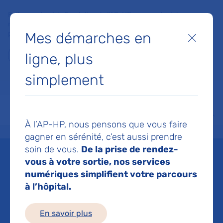
Faites un don à la Fondation de l'AP-HP pour soutenir la
recherche, l'innovation et la qualité de vie à l'hôpital pour les
Mes démarches en
patients et les soignants !
Fermer
ligne, plus
Je fais un don
simplement
MON AP-HP
FAIRE UN DON
NOS HÔPITAUX
Menu
Aff
À l’AP-HP, nous pensons que vous faire
Accueil
Liste des actualités
Job dating MERM, un temps fort pour les professionnels d’a
gagner en sérénité, c’est aussi prendre
Mis à jour le 16/02/2026
Partager :
soin de vous.
De la prise de rendez-
vous à votre sortie, nos services
Job dating MERM, un
numériques simplifient votre parcours
à l’hôpital.
temps fort pour les
En savoir plus
professionnels