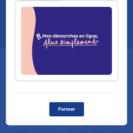
d’aujourd’hui et de
demain
Le 16 décembre 2025 sur le
campus Picpus de l'AP-HP, le job
dating dédié aux manipulateurs en
électroradiologie médicale (MERM)
a permis à plus de 200 étudiants
Fermer
de l’AP-HP de rencontrer des
professionnels des six groupes