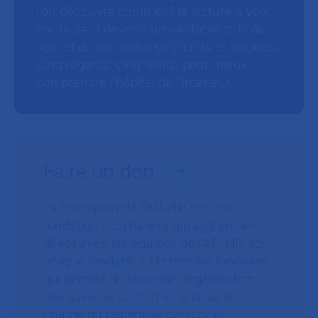
l’on découvre comment la lecture à voix
haute peut devenir un véritable outil de
soin et de lien entre soignants et soignés.
Cinq regards, cinq récits, pour mieux
comprendre l’hôpital de l’intérieur.
Faire un don
La Fondation de l’AP-HP est une
fondation hospitalière qui agit en lien
direct avec les équipes de l’AP-HP, son
unique fondateur. Un modèle innovant
qui permet de soutenir l’organisation
des soins, le confort et la prise en
charge du patient, le personnel