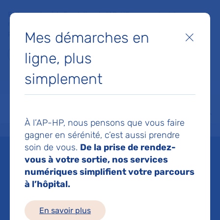
Faites un don à la Fondation de l'AP-HP pour soutenir la
recherche, l'innovation et la qualité de vie à l'hôpital pour les
Mes démarches en
patients et les soignants !
Fermer
ligne, plus
Je fais un don
simplement
MON AP-HP
FAIRE UN DON
NOS HÔPITAUX
Menu
Aff
À l’AP-HP, nous pensons que vous faire
Accueil
Liste des actualités
La vaccination c’est simple et c’est maintenant !
gagner en sérénité, c’est aussi prendre
Mis à jour le 29/10/2025
Partager :
soin de vous.
De la prise de rendez-
vous à votre sortie, nos services
La vaccination c’est
numériques simplifient votre parcours
à l’hôpital.
simple et c’est
En savoir plus
maintenant !