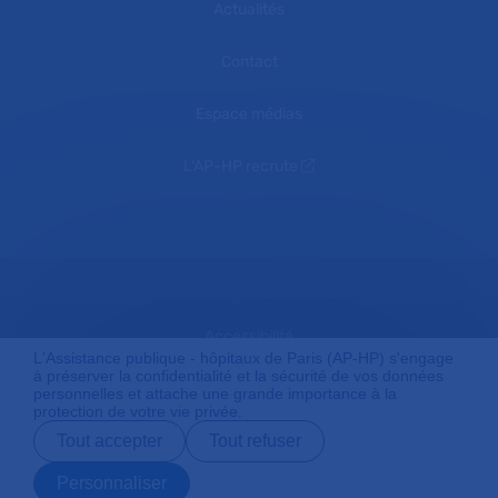
Actualités
Contact
Espace médias
L'AP-HP recrute
Accessibilité
L'Assistance publique - hôpitaux de Paris (AP-HP) s'engage
à préserver la confidentialité et la sécurité de vos données
personnelles et attache une grande importance à la
protection de votre vie privée.
Mentions légales
Tout accepter
Tout refuser
Personnaliser
Plan du site
Prendre rendez-
Contact
Payer en ligne
Préparer son