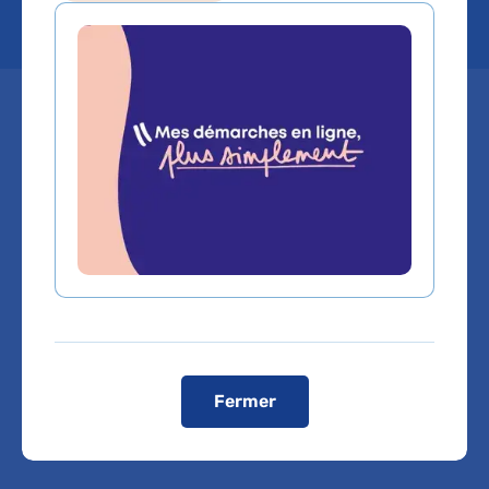
La campagne de vaccination
contre les épidémies hivernales
est lancée. Un seul réflexe cette
année : aucune hésitation !
Fermer