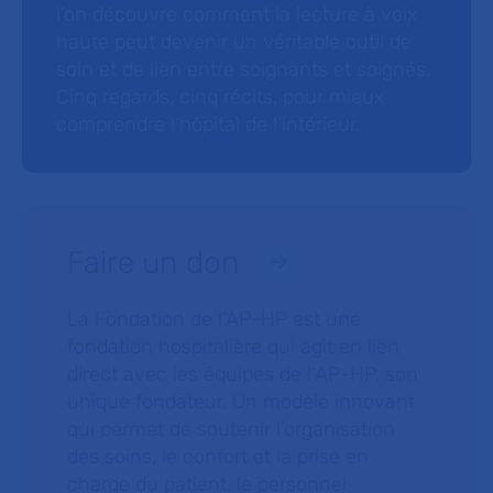
l’on découvre comment la lecture à voix
haute peut devenir un véritable outil de
soin et de lien entre soignants et soignés.
Cinq regards, cinq récits, pour mieux
comprendre l’hôpital de l’intérieur.
Faire un don
La Fondation de l’AP-HP est une
fondation hospitalière qui agit en lien
direct avec les équipes de l’AP-HP, son
unique fondateur. Un modèle innovant
qui permet de soutenir l’organisation
des soins, le confort et la prise en
charge du patient, le personnel