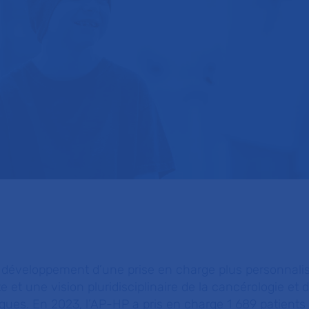
 développement d’une prise en charge plus personnalis
 et une vision pluridisciplinaire de la cancérologie et 
iques. En 2023, l’AP-HP a pris en charge 1 689 patient