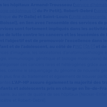
s les hôpitaux Armand-Trousseau (
service d’hémato
ogie pédiatrique
du Pr Petit), Robert-Debré (
servi
trique
du Pr Dalle) et Saint-Louis (
Unité adolescents
 Boissel), en lien avec l’ensemble des services de p
ervices sont fortement impliqués dans les activités
e de lutte contre les cancers et les leucémies de 
ont l’objectif est de promouvoir l’excellence dans 
ant et de l’adolescent, au côté de l’
INC
A
et de
ices d’imagerie, les laboratoires d’anatomopathologie e
gie, immunologie, génétique et biologie moléculaire) d
catégoriser ces cancers rares et hétérogènes grâce aux
ées, comme le séquençage du génome de nouvelle gén
 plus fine du traitement et également de trouver parfo
antes.
L’AP-HP assure également la majorité des t
fants et adolescents pris en charge en Île-de-Fr
ssaire, au sein de quatre de ses hôpitaux (Necker-Enfa
cêtre et Robert-Debré).