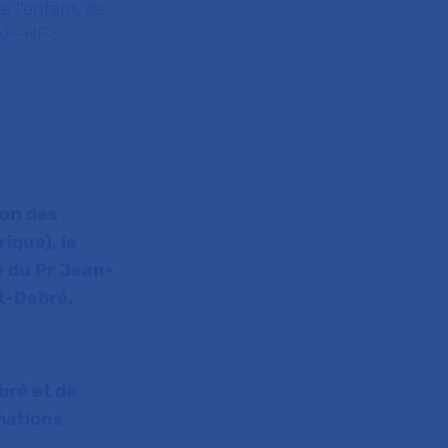
e l'enfant, de
'AP-HP :
ion des
ique), le
e du Pr Jean-
rt-Debré.
bré et de
imations