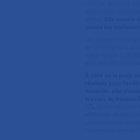
L’AP-HP assure la tot
réanimation
pédiatri
Debré).
Elle assure é
quand les traitemen
Les décisions thérap
de concertations pluri
l’organisation
CANPED
dont elle est partenai
À côté de la prise 
réalisés pour facili
domicile, afin d’amél
travers du Réseau Î
).
Quatre services de
référence : Ambroise
ses services d’hospita
l’accompagnement, l’in