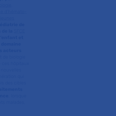
logie,
ce d’hémato-
 jeunes
édiatrie de
 de la
SFCE
l’enfant et
le domaine
s acteurs
t de biologie
e ces hôpitaux
 nouvelles
ération qui
is des cibles
raitements
ance
, lorsque
nts malades,