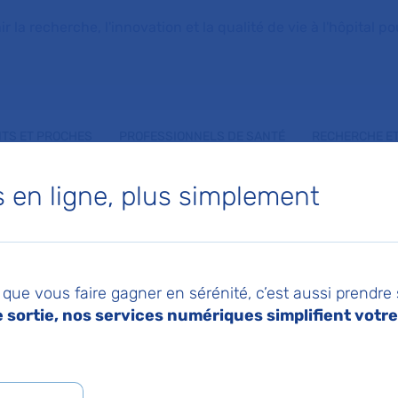
la recherche, l'innovation et la qualité de vie à l'hôpital pou
NTS ET PROCHES
PROFESSIONNELS DE SANTÉ
RECHERCHE ET
rge des enfants et adolescents atteints de cancers et leucémies
en ligne, plus simplement
025
Pa
, centre d’excellenc
que vous faire gagner en sérénité, c’est aussi prendre
sortie, nos services numériques simplifient votre 
 prise en charge des