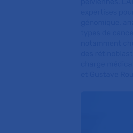
pelviennes. L’
expertises pour
génomique, ana
types de cancer
notamment chez
des rétinoblas
charge médicale
et Gustave Rou