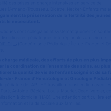
alité des prises en charge intensives en service de
ques
(Armand-Trousseau, Bicêtre, Necker-Enfants mala
galement la préservation de la fertilité des jeunes
ts le nécessitent.
eutiques sont collégiales et systématiquement discuté
disciplinaires pédiatriques interrégionales au sein de
IF-OI
(Cancérologie Pédiatrique Île-de-France et O
re.
en charge médicale, des efforts de plus en plus imp
ter la coordination de l’ensemble des soins, au plus
iorer la qualité de vie de l’enfant soigné et de sa f
le-de- France d’Hématologie et Oncologie Pédiatri
 pédiatrie de l’AP- HP travaillent ainsi en lien avec le
-Paré, Antoine-Béclère, Louis-Mourier, Jean-Verdier, c
lisation à domicile (HAD). Une attention particulière es
formation et l’aide sociale aux familles.