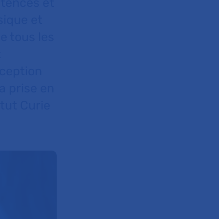
étences et
sique et
e tous les
t
xception
a prise en
tut Curie