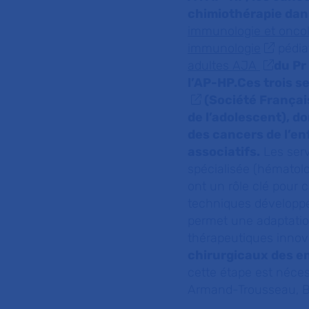
chimiothérapie dan
immunologie et oncol
immunologie
pédia
adultes AJA
du Pr
l’AP-HP.Ces trois s
(Société Français
de l’adolescent), d
des cancers de l’enf
associatifs.
Les serv
spécialisée (hématolo
ont un rôle clé pour 
techniques développ
permet une adaptation
thérapeutiques innov
chirurgicaux des en
cette étape est néce
Armand-Trousseau, Bi