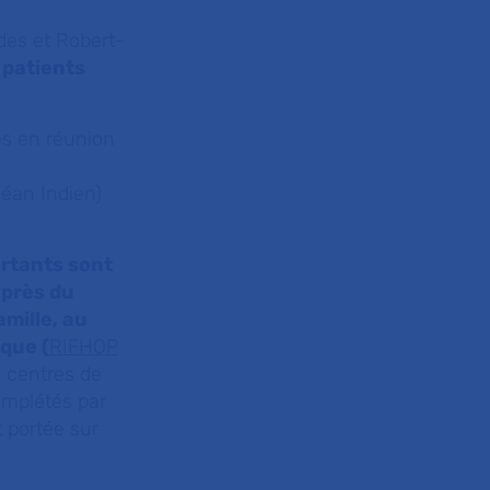
des et Robert-
 patients
es en réunion
céan Indien)
ortants sont
 près du
amille, au
que (
RIFHOP
s centres de
omplétés par
t portée sur