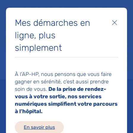
Faites un don à la Fondation de l'AP-HP pour soutenir la
recherche, l'innovation et la qualité de vie à l'hôpital pour les
Mes démarches en
patients et les soignants !
Fermer
ligne, plus
Je fais un don
simplement
MON AP-HP
FAIRE UN DON
NOS HÔPITAUX
Menu
Aff
À l’AP-HP, nous pensons que vous faire
Accueil
Liste des actualités
Le 31 mai, Journée mondiale sans tabac 2023
gagner en sérénité, c’est aussi prendre
Mis à jour le 10/02/2025
Partager :
soin de vous.
De la prise de rendez-
vous à votre sortie, nos services
Le 31 mai, Journée
numériques simplifient votre parcours
à l’hôpital.
mondiale sans tabac
2023
En savoir plus