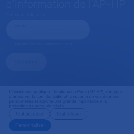
d’information de l’AP-HP
* : champ obligatoire
Courriel
*
Format attendu: nom@domaine.fr
L'Assistance publique - hôpitaux de Paris (AP-HP) s'engage
à préserver la confidentialité et la sécurité de vos données
personnelles et attache une grande importance à la
J'autorise l'AP-HP à conserver mes données
protection de votre vie privée.
transmises via ce formulaire.
*
Tout accepter
Tout refuser
Personnaliser
Prendre rendez-
Contact
Payer en ligne
Préparer son
vous en ligne
admission